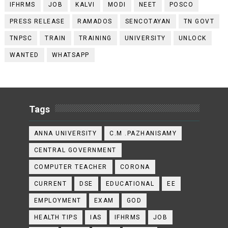
IFHRMS
JOB
KALVI
MODI
NEET
POSCO
PRESS RELEASE
RAMADOS
SENCOTAYAN
TN GOVT
TNPSC
TRAIN
TRAINING
UNIVERSITY
UNLOCK
WANTED
WHATSAPP
Tags
ANNA UNIVERSITY
C.M .PAZHANISAMY
CENTRAL GOVERNMENT
COMPUTER TEACHER
CORONA
CURRENT
DSE
EDUCATIONAL
EE
EMPLOYMENT
EXAM
GOD
HEALTH TIPS
IAS
IFHRMS
JOB