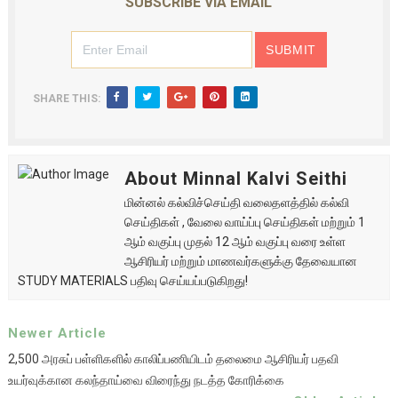
SUBSCRIBE VIA EMAIL
SHARE THIS:
About Minnal Kalvi Seithi
மின்னல் கல்விச்செய்தி வலைதளத்தில் கல்வி
செய்திகள் , வேலை வாய்ப்பு செய்திகள் மற்றும் 1
ஆம் வகுப்பு முதல் 12 ஆம் வகுப்பு வரை உள்ள
ஆசிரியர் மற்றும் மாணவர்களுக்கு தேவையான
STUDY MATERIALS பதிவு செய்யப்படுகிறது!
Newer Article
2,500 அரசுப் பள்ளிகளில் காலிப்பணியிடம் தலைமை ஆசிரியர் பதவி
உயர்வுக்கான கலந்தாய்வை விரைந்து நடத்த கோரிக்கை