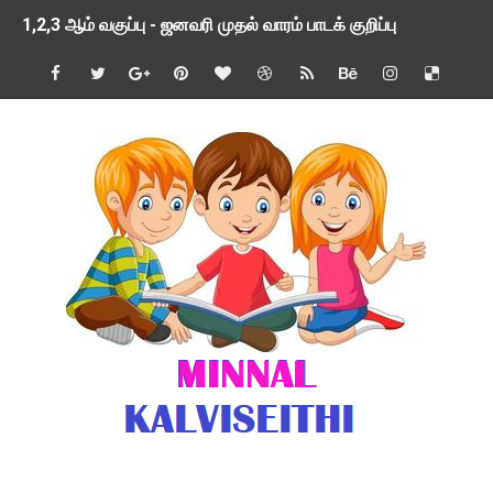
1,2,3 ஆம் வகுப்பு - ஜனவரி முதல் வாரம் பாடக் குறிப்பு
TNSED SCHOOLS APP UPDATED NEW VERSION
4 & 5 ஆம் வகுப்பிற்கான 3 ஆம் பருவ ( 2024 - 2025 ) ஆசிரியர
1,2,3 ஆம் வகுப்பிற்கான 3 ஆம் பருவ ( 2024 - 2025 ) ஆசிரியர
1 முதல் 5 ஆம் வகுப்பு இரண்டாம் பருவத் தொகுத்தறி மதிப்பெண்க
பள்ளிக்கல்வித்துறை - அனைத்து வகை ஆசிரியர் மற்றும் ஆசிரியர்
மணற்கேணி செயலி பயன்பாடு- SMC கூட்டங்கள் - ஒன்றியந்தோறும்
TNPSC - முந்தைய ஆண்டு வினாக்கள் - ஊர்ப் பெயர்களின் மரூஉ
ஓட்டுநர் பணிக்கு விண்ணப்பங்கள் வரவேற்பு ( டிசம்பர் 25 )
இரண்டாம் பருவத்தேர்வு தொகுத்தறி மதிப்பீட்டில் மாணவர்கள் ப