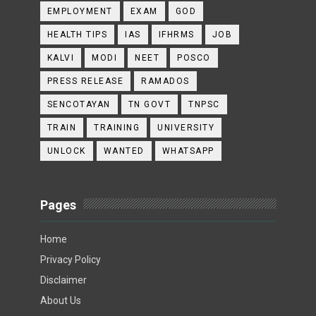
EMPLOYMENT
EXAM
GOD
HEALTH TIPS
IAS
IFHRMS
JOB
KALVI
MODI
NEET
POSCO
PRESS RELEASE
RAMADOS
SENCOTAYAN
TN GOVT
TNPSC
TRAIN
TRAINING
UNIVERSITY
UNLOCK
WANTED
WHATSAPP
Pages
Home
Privacy Policy
Disclaimer
About Us