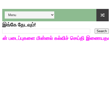
குழந்தைகள் பாதுகாப்பு அலகில் வேலை வாய்ப்பு ( டிச 18 )
டிசம்பர் - 2024 துறைத் தேர்வுகளுக்கான தேர்வுக்கூட நுழைவுச்சீட்
தொடக்க நிலை மாணவர்களுக்கு தமிழ் படித்துப் பழக 200 எளிமை
இங்கே தேடவும்!
4,5 ஆம் வகுப்பு - ஜனவரி முதல் வாரம் பாடக் குறிப்பு
படைப்புகளை மின்னல் கல்விச் செய்தி இணையதளத்தில்
1,2,3 ஆம் வகுப்பு - ஜனவரி முதல் வாரம் பாடக் குறிப்பு
TNSED SCHOOLS APP UPDATED NEW VERSION