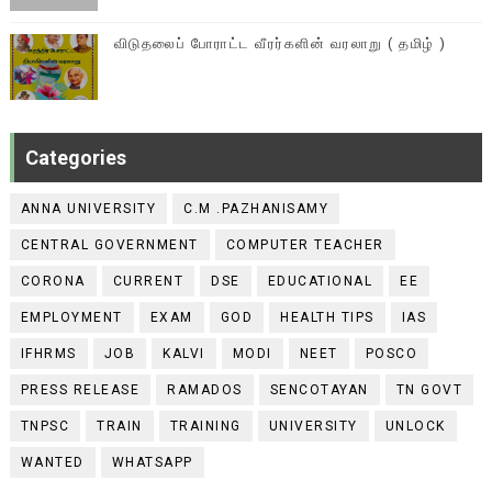
விடுதலைப் போராட்ட வீரர்களின் வரலாறு ( தமிழ் )
Categories
ANNA UNIVERSITY
C.M .PAZHANISAMY
CENTRAL GOVERNMENT
COMPUTER TEACHER
CORONA
CURRENT
DSE
EDUCATIONAL
EE
EMPLOYMENT
EXAM
GOD
HEALTH TIPS
IAS
IFHRMS
JOB
KALVI
MODI
NEET
POSCO
PRESS RELEASE
RAMADOS
SENCOTAYAN
TN GOVT
TNPSC
TRAIN
TRAINING
UNIVERSITY
UNLOCK
WANTED
WHATSAPP