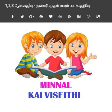
1,2,3 ஆம் வகுப்பு - ஜனவரி முதல் வாரம் பாடக் குறிப்பு
TNSED SCHOOLS APP UPDATED NEW VERSION
4 & 5 ஆம் வகுப்பிற்கான 3 ஆம் பருவ ( 2024 - 2025 ) ஆசிரியர
1,2,3 ஆம் வகுப்பிற்கான 3 ஆம் பருவ ( 2024 - 2025 ) ஆசிரியர
1 முதல் 5 ஆம் வகுப்பு இரண்டாம் பருவத் தொகுத்தறி மதிப்பெண்க
பள்ளிக்கல்வித்துறை - அனைத்து வகை ஆசிரியர் மற்றும் ஆசிரியர்
மணற்கேணி செயலி பயன்பாடு- SMC கூட்டங்கள் - ஒன்றியந்தோறும்
TNPSC - முந்தைய ஆண்டு வினாக்கள் - ஊர்ப் பெயர்களின் மரூஉ
ஓட்டுநர் பணிக்கு விண்ணப்பங்கள் வரவேற்பு ( டிசம்பர் 25 )
இரண்டாம் பருவத்தேர்வு தொகுத்தறி மதிப்பீட்டில் மாணவர்கள் ப