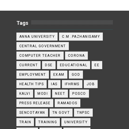
Tags
ANNA UNIVERSITY
C.M .PAZHANISAMY
CENTRAL GOVERNMENT
COMPUTER TEACHER
CORONA
CURRENT
DSE
EDUCATIONAL
EE
EMPLOYMENT
EXAM
GOD
HEALTH TIPS
IAS
IFHRMS
JOB
KALVI
MODI
NEET
POSCO
PRESS RELEASE
RAMADOS
SENCOTAYAN
TN GOVT
TNPSC
TRAIN
TRAINING
UNIVERSITY