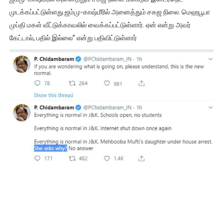
முடக்கப்பட்டுள்ளது.ஜம்மு-காஷ்மீரில் அனைத்தும் சகஜ நிலை. மெஹபூபா
முப்தி மகள் வீட்டுக்காவலில் வைக்கப்பட்டுள்ளார். ஏன் என்று அவர்
கேட்டால், பதில் இல்லை’’ என்று பதிவிட்டுள்ளார்