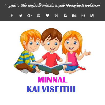
1 முதல் 5 ஆம் வகுப்பு இரண்டாம் பருவத் தொகுத்தறி மதிப்பெண்க
பள்ளிக்கல்வித்துறை - அனைத்து வகை ஆசிரியர் மற்றும் ஆசிரியர்
மணற்கேணி செயலி பயன்பாடு- SMC கூட்டங்கள் - ஒன்றியந்தோறும்
TNPSC - முந்தைய ஆண்டு வினாக்கள் - ஊர்ப் பெயர்களின் மரூஉ
ஓட்டுநர் பணிக்கு விண்ணப்பங்கள் வரவேற்பு ( டிசம்பர் 25 )
இரண்டாம் பருவத்தேர்வு தொகுத்தறி மதிப்பீட்டில் மாணவர்கள் ப
மாவட்ட நலவாழ்வு சங்கத்தில்‌ வேலை வாய்ப்பு ( டிசம்பர் 24 )
பள்ளி காலை வழிபாட்டுச் செயல்பாடுகள் - டிசம்பர் 23
குழந்தைகள் பாதுகாப்பு அலகில் வேலை வாய்ப்பு ( டிச - 31)
Income Tax Calculation Software for AY 2025-26 ( FY 202