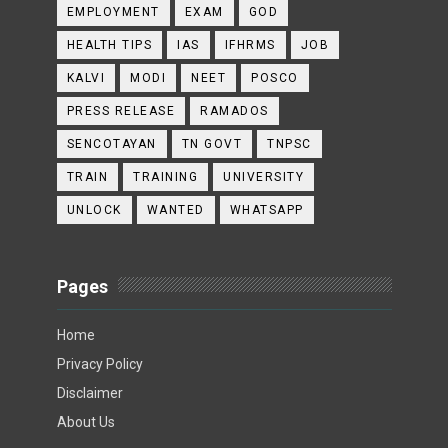
EMPLOYMENT
EXAM
GOD
HEALTH TIPS
IAS
IFHRMS
JOB
KALVI
MODI
NEET
POSCO
PRESS RELEASE
RAMADOS
SENCOTAYAN
TN GOVT
TNPSC
TRAIN
TRAINING
UNIVERSITY
UNLOCK
WANTED
WHATSAPP
Pages
Home
Privacy Policy
Disclaimer
About Us