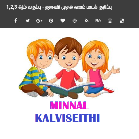
1,2,3 ஆம் வகுப்பு - ஜனவரி முதல் வாரம் பாடக் குறிப்பு
TNSED SCHOOLS APP UPDATED NEW VERSION
4 & 5 ஆம் வகுப்பிற்கான 3 ஆம் பருவ ( 2024 - 2025 ) ஆசிரியர
1,2,3 ஆம் வகுப்பிற்கான 3 ஆம் பருவ ( 2024 - 2025 ) ஆசிரியர
1 முதல் 5 ஆம் வகுப்பு இரண்டாம் பருவத் தொகுத்தறி மதிப்பெண்க
பள்ளிக்கல்வித்துறை - அனைத்து வகை ஆசிரியர் மற்றும் ஆசிரியர்
மணற்கேணி செயலி பயன்பாடு- SMC கூட்டங்கள் - ஒன்றியந்தோறும்
TNPSC - முந்தைய ஆண்டு வினாக்கள் - ஊர்ப் பெயர்களின் மரூஉ
ஓட்டுநர் பணிக்கு விண்ணப்பங்கள் வரவேற்பு ( டிசம்பர் 25 )
இரண்டாம் பருவத்தேர்வு தொகுத்தறி மதிப்பீட்டில் மாணவர்கள் ப