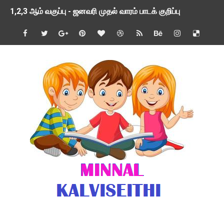
1,2,3 ஆம் வகுப்பு - ஜனவரி முதல் வாரம் பாடக் குறிப்பு
TNSED SCHOOLS APP UPDATED NEW VERSION
4 & 5 ஆம் வகுப்பிற்கான 3 ஆம் பருவ ( 2024 - 2025 ) ஆசிரியர
1,2,3 ஆம் வகுப்பிற்கான 3 ஆம் பருவ ( 2024 - 2025 ) ஆசிரியர
1 முதல் 5 ஆம் வகுப்பு இரண்டாம் பருவத் தொகுத்தறி மதிப்பெண்க
பள்ளிக்கல்வித்துறை - அனைத்து வகை ஆசிரியர் மற்றும் ஆசிரியர்
மணற்கேணி செயலி பயன்பாடு- SMC கூட்டங்கள் - ஒன்றியந்தோறும்
TNPSC - முந்தைய ஆண்டு வினாக்கள் - ஊர்ப் பெயர்களின் மரூஉ
ஓட்டுநர் பணிக்கு விண்ணப்பங்கள் வரவேற்பு ( டிசம்பர் 25 )
இரண்டாம் பருவத்தேர்வு தொகுத்தறி மதிப்பீட்டில் மாணவர்கள் ப