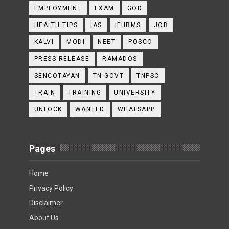
EMPLOYMENT
EXAM
GOD
HEALTH TIPS
IAS
IFHRMS
JOB
KALVI
MODI
NEET
POSCO
PRESS RELEASE
RAMADOS
SENCOTAYAN
TN GOVT
TNPSC
TRAIN
TRAINING
UNIVERSITY
UNLOCK
WANTED
WHATSAPP
Pages
Home
Privacy Policy
Disclaimer
About Us