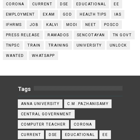
CORONA
CURRENT
DSE
EDUCATIONAL
EE
EMPLOYMENT
EXAM
GOD
HEALTH TIPS
IAS
IFHRMS
JOB
KALVI
MODI
NEET
POSCO
PRESS RELEASE
RAMADOS
SENCOTAYAN
TN GOVT
TNPSC
TRAIN
TRAINING
UNIVERSITY
UNLOCK
WANTED
WHATSAPP
Tags
ANNA UNIVERSITY
C.M .PAZHANISAMY
CENTRAL GOVERNMENT
COMPUTER TEACHER
CORONA
CURRENT
DSE
EDUCATIONAL
EE