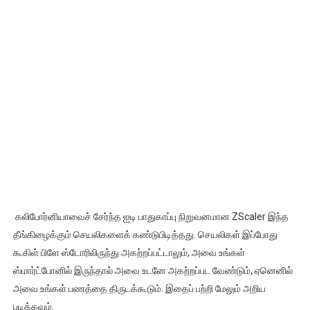
கலிபோர்னியாவைச் சேர்ந்த ஐடி பாதுகாப்பு நிறுவனமான ZScaler இந்த
தீங்கிழைக்கும் செயலிகளைக் கண்டுபிடித்தது. செயலிகள் இப்போது
கூகிள் பிளே ஸ்டோரிலிருந்து அகற்றப்பட்டாலும், அவை உங்கள்
ஸ்மார்ட்போனில் இருந்தால் அவை உடனே அகற்றப்பட வேண்டும், ஏனெனில்
அவை உங்கள் பணத்தை திருடக்கூடும். இதைப் பற்றி மேலும் அறிய
படிக்கவும்.