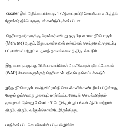
Zscaler இன் அறிக்கையின்படி, 17 ஆண்ட்ராய்டு செயலிகள் சமீபத்தில்
ஜோக்கர் தீம்பொருளுடன் கண்டுபிடிக்கப்பட்டன.
தெரியாதவர்களுக்கு, ஜோக்கர் என்பது ஒரு பிரபலமான தீம்பொருள்
(Malware) ஆகும், இது பயனர்களின் எஸ்எம்எஸ் செய்திகள், தொடர்பு
பட்டியல்கள் மற்றும் சாதனத் தகவல்களைத் திருடக்கூடும்.
இது பயனர்களுக்கு பிரீமியம் வயர்லெஸ் அப்ளிகேஷன் புரோட்டோகால்
(WAP) சேவைகளுக்குத் தெரியாமல் பதிவுபெற செய்யக்கூடும்
இந்த தீம்பொருள் பல ஆண்ட்ராய்டு செயலிகளில் கண்டறியப்பட்டுள்ளது,
மேலும் ஒவ்வொரு முறையும் மாற்றப்பட்ட கோடிங், செயல்படுத்தல்
முறைகள் அல்லது பேலோட்-மீட்டெடுக்கும் நுட்பங்கள் ஆகியவற்றால்
திரும்ப திரும்ப வந்துக்கொண்டே இருக்கிறது.
பாதிக்கப்பட்ட செயலிகளின் பட்டியல் இங்கே: