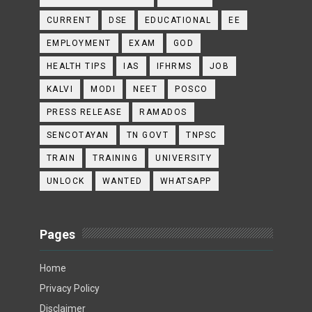
CURRENT
DSE
EDUCATIONAL
EE
EMPLOYMENT
EXAM
GOD
HEALTH TIPS
IAS
IFHRMS
JOB
KALVI
MODI
NEET
POSCO
PRESS RELEASE
RAMADOS
SENCOTAYAN
TN GOVT
TNPSC
TRAIN
TRAINING
UNIVERSITY
UNLOCK
WANTED
WHATSAPP
Pages
Home
Privacy Policy
Disclaimer