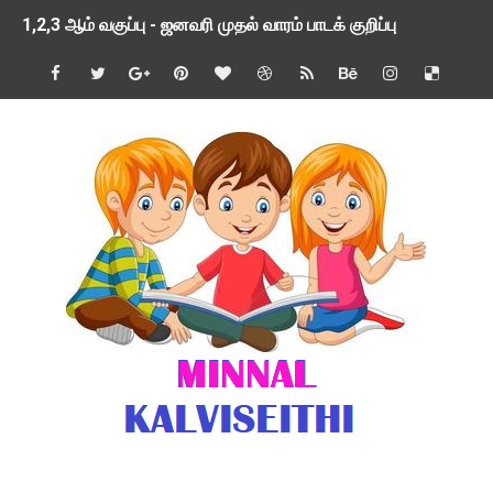
1,2,3 ஆம் வகுப்பு - ஜனவரி முதல் வாரம் பாடக் குறிப்பு
TNSED SCHOOLS APP UPDATED NEW VERSION
4 & 5 ஆம் வகுப்பிற்கான 3 ஆம் பருவ ( 2024 - 2025 ) ஆசிரியர
1,2,3 ஆம் வகுப்பிற்கான 3 ஆம் பருவ ( 2024 - 2025 ) ஆசிரியர
1 முதல் 5 ஆம் வகுப்பு இரண்டாம் பருவத் தொகுத்தறி மதிப்பெண்க
பள்ளிக்கல்வித்துறை - அனைத்து வகை ஆசிரியர் மற்றும் ஆசிரியர்
மணற்கேணி செயலி பயன்பாடு- SMC கூட்டங்கள் - ஒன்றியந்தோறும்
TNPSC - முந்தைய ஆண்டு வினாக்கள் - ஊர்ப் பெயர்களின் மரூஉ
ஓட்டுநர் பணிக்கு விண்ணப்பங்கள் வரவேற்பு ( டிசம்பர் 25 )
இரண்டாம் பருவத்தேர்வு தொகுத்தறி மதிப்பீட்டில் மாணவர்கள் ப