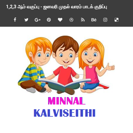
1,2,3 ஆம் வகுப்பு - ஜனவரி முதல் வாரம் பாடக் குறிப்பு
TNSED SCHOOLS APP UPDATED NEW VERSION
4 & 5 ஆம் வகுப்பிற்கான 3 ஆம் பருவ ( 2024 - 2025 ) ஆசிரியர
1,2,3 ஆம் வகுப்பிற்கான 3 ஆம் பருவ ( 2024 - 2025 ) ஆசிரியர
1 முதல் 5 ஆம் வகுப்பு இரண்டாம் பருவத் தொகுத்தறி மதிப்பெண்க
பள்ளிக்கல்வித்துறை - அனைத்து வகை ஆசிரியர் மற்றும் ஆசிரியர்
மணற்கேணி செயலி பயன்பாடு- SMC கூட்டங்கள் - ஒன்றியந்தோறும்
TNPSC - முந்தைய ஆண்டு வினாக்கள் - ஊர்ப் பெயர்களின் மரூஉ
ஓட்டுநர் பணிக்கு விண்ணப்பங்கள் வரவேற்பு ( டிசம்பர் 25 )
இரண்டாம் பருவத்தேர்வு தொகுத்தறி மதிப்பீட்டில் மாணவர்கள் ப