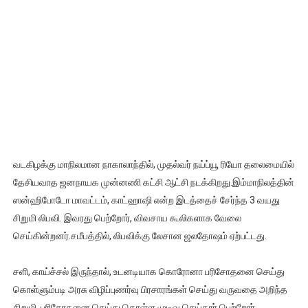
வடகிழக்கு மாநிலமான நாகாலாந்தில், முதல்வர் நய்ப்யூ ரியோ தலைமையில்
தேசியவாத ஜனநாயக முன்னணி கட்சி ஆட்சி நடக்கிறது.இம்மாநிலத்தின்
ஸன்ஹிபோடோ மாவட்டம், காட்ஹாஷி என்ற இடத்தைச் சேர்ந்த 3 வயது
சிறுமி லிபவி. இவரது பெற்றோர், விவசாய கூலிகளாக வேலை
செய்கின்றனர்.சமீபத்தில், லிபவிக்கு லேசான ஜலதோஷம் ஏற்பட்டது.
சளி, காய்ச்சல் இருந்தால், உடனடியாக கொரோனா பரிசோதனை செய்து
கொள்ளும்படி அரசு விழிப்புணர்வு பிரசாரங்கள் செய்து வருவதை அறிந்த
சிறுமி, பரிசோதனை செய்து கொள்ள முடிவு செய்தார்.பெற்றோர்