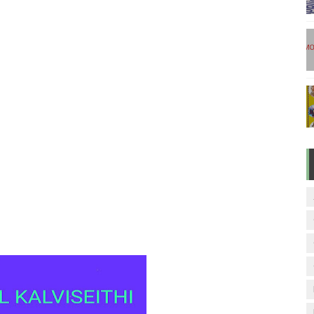
டுகள் - டிசம்பர் 17
ேலை வாய்ப்பு ( டிச 18 )
ுக்கான தேர்வுக்கூட நுழைவுச்சீட்டு வெளியீடு!
மிழ் படித்துப் பழக 200 எளிமையான தமிழ் வாக்கியங்கள்
ரம் பாடக் குறிப்பு