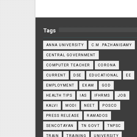
Tags
ANNA UNIVERSITY
C.M .PAZHANISAMY
CENTRAL GOVERNMENT
COMPUTER TEACHER
CORONA
CURRENT
DSE
EDUCATIONAL
EE
EMPLOYMENT
EXAM
GOD
HEALTH TIPS
IAS
IFHRMS
JOB
KALVI
MODI
NEET
POSCO
PRESS RELEASE
RAMADOS
SENCOTAYAN
TN GOVT
TNPSC
TRAIN
TRAINING
UNIVERSITY