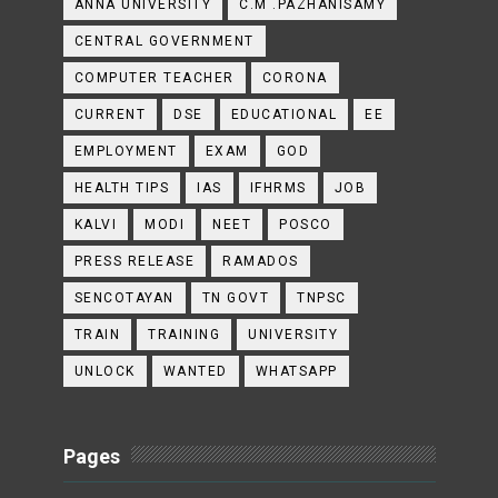
ANNA UNIVERSITY
C.M .PAZHANISAMY
CENTRAL GOVERNMENT
COMPUTER TEACHER
CORONA
CURRENT
DSE
EDUCATIONAL
EE
EMPLOYMENT
EXAM
GOD
HEALTH TIPS
IAS
IFHRMS
JOB
KALVI
MODI
NEET
POSCO
PRESS RELEASE
RAMADOS
SENCOTAYAN
TN GOVT
TNPSC
TRAIN
TRAINING
UNIVERSITY
UNLOCK
WANTED
WHATSAPP
Pages