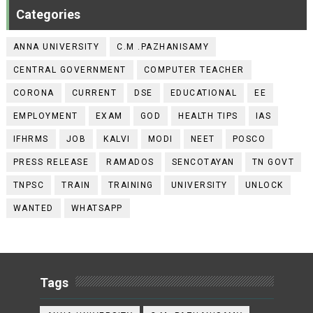
Categories
ANNA UNIVERSITY
C.M .PAZHANISAMY
CENTRAL GOVERNMENT
COMPUTER TEACHER
CORONA
CURRENT
DSE
EDUCATIONAL
EE
EMPLOYMENT
EXAM
GOD
HEALTH TIPS
IAS
IFHRMS
JOB
KALVI
MODI
NEET
POSCO
PRESS RELEASE
RAMADOS
SENCOTAYAN
TN GOVT
TNPSC
TRAIN
TRAINING
UNIVERSITY
UNLOCK
WANTED
WHATSAPP
Tags