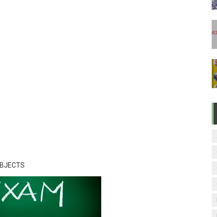
டுகள் - டிசம்பர் 17
ேலை வாய்ப்பு ( டிச 18 )
ுக்கான தேர்வுக்கூட நுழைவுச்சீட்டு வெளியீடு!
மிழ் படித்துப் பழக 200 எளிமையான தமிழ் வாக்கியங்கள்
ரம் பாடக் குறிப்பு
UBJECTS