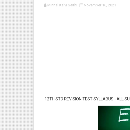
Minnal Kalvi Seithi
November 16, 2021
பள்ளி காலை வழிபாட்டுச் செயல்பா
குழந்தைகள் பாதுகாப்பு அலகில் வ
டிசம்பர் - 2024 துறைத் தேர்வுகள
தொடக்க நிலை மாணவர்களுக்கு த
4,5 ஆம் வகுப்பு - ஜனவரி முதல் வா
12TH STD REVISION TEST SYLLABUS - ALL S