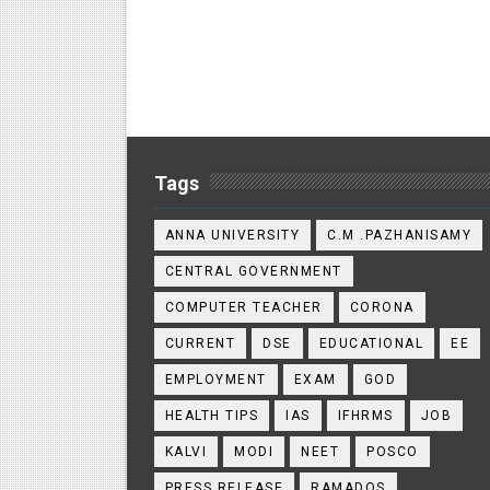
Tags
ANNA UNIVERSITY
C.M .PAZHANISAMY
CENTRAL GOVERNMENT
COMPUTER TEACHER
CORONA
CURRENT
DSE
EDUCATIONAL
EE
EMPLOYMENT
EXAM
GOD
HEALTH TIPS
IAS
IFHRMS
JOB
KALVI
MODI
NEET
POSCO
PRESS RELEASE
RAMADOS