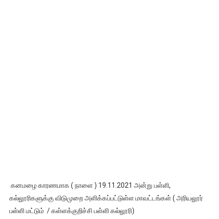
கனமழை காரணமாக ( நாளை ) 19.11.2021 அன்று பள்ளி,
கல்லூரிகளுக்கு விடுமுறை அளிக்கப்பட்டுள்ள மாவட்டங்கள் ( அரியலூர்
பள்ளி மட்டும் / கள்ளக்குறிச்சி பள்ளி கல்லூரி)