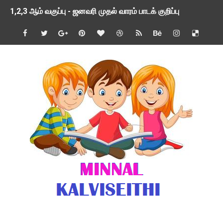
1,2,3 ஆம் வகுப்பு - ஜனவரி முதல் வாரம் பாடக் குறிப்பு
TNSED SCHOOLS APP UPDATED NEW VERSION
4 & 5 ஆம் வகுப்பிற்கான 3 ஆம் பருவ ( 2024 - 2025 ) ஆசிரியர
1,2,3 ஆம் வகுப்பிற்கான 3 ஆம் பருவ ( 2024 - 2025 ) ஆசிரியர
1 முதல் 5 ஆம் வகுப்பு இரண்டாம் பருவத் தொகுத்தறி மதிப்பெண்க
பள்ளிக்கல்வித்துறை - அனைத்து வகை ஆசிரியர் மற்றும் ஆசிரியர்
மணற்கேணி செயலி பயன்பாடு- SMC கூட்டங்கள் - ஒன்றியந்தோறும்
TNPSC - முந்தைய ஆண்டு வினாக்கள் - ஊர்ப் பெயர்களின் மரூஉ
ஓட்டுநர் பணிக்கு விண்ணப்பங்கள் வரவேற்பு ( டிசம்பர் 25 )
இரண்டாம் பருவத்தேர்வு தொகுத்தறி மதிப்பீட்டில் மாணவர்கள் ப