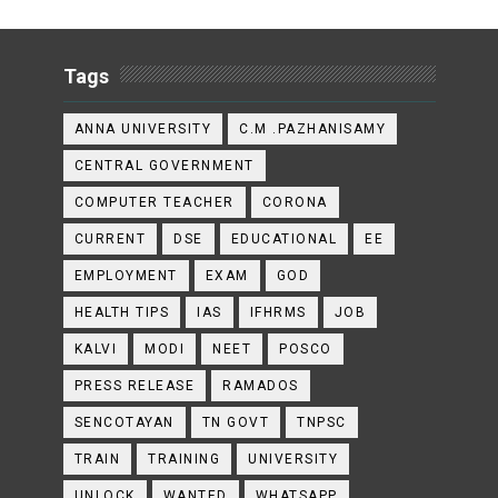
Tags
ANNA UNIVERSITY
C.M .PAZHANISAMY
CENTRAL GOVERNMENT
COMPUTER TEACHER
CORONA
CURRENT
DSE
EDUCATIONAL
EE
EMPLOYMENT
EXAM
GOD
HEALTH TIPS
IAS
IFHRMS
JOB
KALVI
MODI
NEET
POSCO
PRESS RELEASE
RAMADOS
SENCOTAYAN
TN GOVT
TNPSC
TRAIN
TRAINING
UNIVERSITY
UNLOCK
WANTED
WHATSAPP