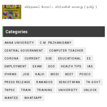
விடுதலைப் போராட்ட வீரர்களின் வரலாறு ( தமிழ் )
Categories
ANNA UNIVERSITY
C.M .PAZHANISAMY
CENTRAL GOVERNMENT
COMPUTER TEACHER
CORONA
CURRENT
DSE
EDUCATIONAL
EE
EMPLOYMENT
EXAM
GOD
HEALTH TIPS
IAS
IFHRMS
JOB
KALVI
MODI
NEET
POSCO
PRESS RELEASE
RAMADOS
SENCOTAYAN
TN GOVT
TNPSC
TRAIN
TRAINING
UNIVERSITY
UNLOCK
WANTED
WHATSAPP