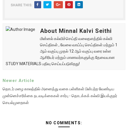
SHARE THIS:
About Minnal Kalvi Seithi
மின்னல் கல்விச்செய்தி வலைதளத்தில் கல்வி
செய்திகள் , வேலை வாய்ப்பு செய்திகள் மற்றும் 1
ஆம் வகுப்பு முதல் 12 ஆம் வகுப்பு வரை உள்ள
ஆசிரியர் மற்றும் மாணவர்களுக்கு தேவையான
STUDY MATERIALS பதிவு செய்யப்படுகிறது!
Newer Article
தொடர் மழை காலத்தில் அனைத்து வகை பள்ளிகள் பின்பற்ற வேண்டிய
முன்னெச்சரிக்கை நடவடிக்கைகள் சார்பு - தொடக்கக் கல்வி இயக்குநர்
செயல்முறைகள்
NO COMMENTS: