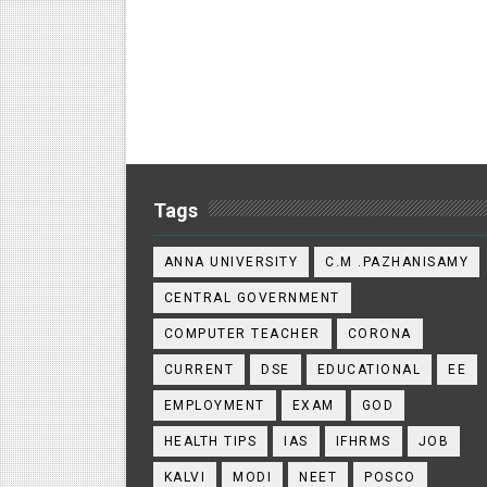
Tags
ANNA UNIVERSITY
C.M .PAZHANISAMY
CENTRAL GOVERNMENT
COMPUTER TEACHER
CORONA
CURRENT
DSE
EDUCATIONAL
EE
EMPLOYMENT
EXAM
GOD
HEALTH TIPS
IAS
IFHRMS
JOB
KALVI
MODI
NEET
POSCO