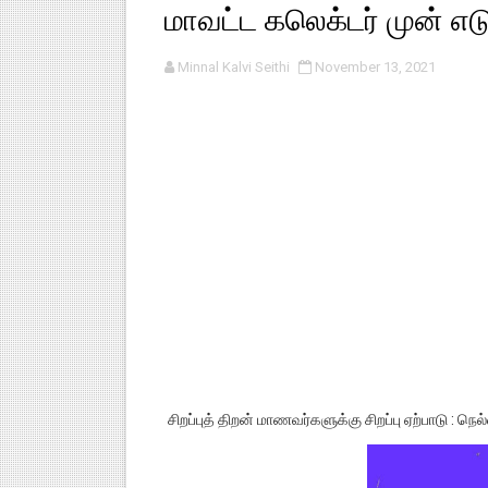
மாவட்ட கலெக்டர் முன் எடுத
பள்ளி காலை வழிபாட்டுச் செயல்பா
Minnal Kalvi Seithi
November 13, 2021
குழந்தைகள் பாதுகாப்பு அலகில் வ
டிசம்பர் - 2024 துறைத் தேர்வுகள
தொடக்க நிலை மாணவர்களுக்கு த
4,5 ஆம் வகுப்பு - ஜனவரி முதல் வா
சிறப்புத் திறன் மாணவர்களுக்கு சிறப்பு ஏற்பாடு : நெ