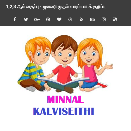
1,2,3 ஆம் வகுப்பு - ஜனவரி முதல் வாரம் பாடக் குறிப்பு
TNSED SCHOOLS APP UPDATED NEW VERSION
4 & 5 ஆம் வகுப்பிற்கான 3 ஆம் பருவ ( 2024 - 2025 ) ஆசிரியர
1,2,3 ஆம் வகுப்பிற்கான 3 ஆம் பருவ ( 2024 - 2025 ) ஆசிரியர
1 முதல் 5 ஆம் வகுப்பு இரண்டாம் பருவத் தொகுத்தறி மதிப்பெண்க
பள்ளிக்கல்வித்துறை - அனைத்து வகை ஆசிரியர் மற்றும் ஆசிரியர்
மணற்கேணி செயலி பயன்பாடு- SMC கூட்டங்கள் - ஒன்றியந்தோறும்
TNPSC - முந்தைய ஆண்டு வினாக்கள் - ஊர்ப் பெயர்களின் மரூஉ
ஓட்டுநர் பணிக்கு விண்ணப்பங்கள் வரவேற்பு ( டிசம்பர் 25 )
இரண்டாம் பருவத்தேர்வு தொகுத்தறி மதிப்பீட்டில் மாணவர்கள் ப