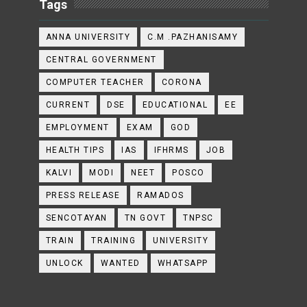
Tags
ANNA UNIVERSITY
C.M .PAZHANISAMY
CENTRAL GOVERNMENT
COMPUTER TEACHER
CORONA
CURRENT
DSE
EDUCATIONAL
EE
EMPLOYMENT
EXAM
GOD
HEALTH TIPS
IAS
IFHRMS
JOB
KALVI
MODI
NEET
POSCO
PRESS RELEASE
RAMADOS
SENCOTAYAN
TN GOVT
TNPSC
TRAIN
TRAINING
UNIVERSITY
UNLOCK
WANTED
WHATSAPP