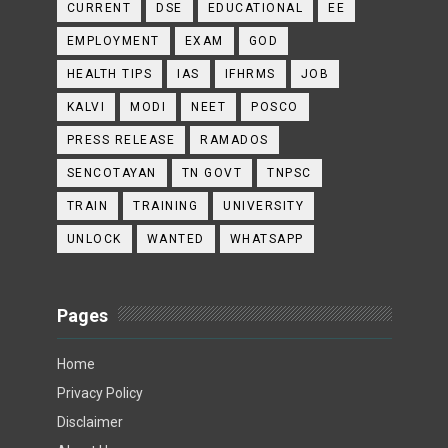
CURRENT
DSE
EDUCATIONAL
EE
EMPLOYMENT
EXAM
GOD
HEALTH TIPS
IAS
IFHRMS
JOB
KALVI
MODI
NEET
POSCO
PRESS RELEASE
RAMADOS
SENCOTAYAN
TN GOVT
TNPSC
TRAIN
TRAINING
UNIVERSITY
UNLOCK
WANTED
WHATSAPP
Pages
Home
Privacy Policy
Disclaimer