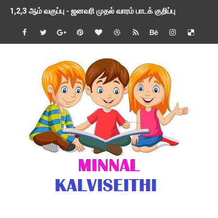
1,2,3 ஆம் வகுப்பு - ஜனவரி முதல் வாரம் பாடக் குறிப்பு
TNSED SCHOOLS APP UPDATED NEW VERSION
4 & 5 ஆம் வகுப்பிற்கான 3 ஆம் பருவ ( 2024 - 2025 ) ஆசிரியர
1,2,3 ஆம் வகுப்பிற்கான 3 ஆம் பருவ ( 2024 - 2025 ) ஆசிரியர
1 முதல் 5 ஆம் வகுப்பு இரண்டாம் பருவத் தொகுத்தறி மதிப்பெண்க
பள்ளிக்கல்வித்துறை - அனைத்து வகை ஆசிரியர் மற்றும் ஆசிரியர்
மணற்கேணி செயலி பயன்பாடு- SMC கூட்டங்கள் - ஒன்றியந்தோறும்
TNPSC - முந்தைய ஆண்டு வினாக்கள் - ஊர்ப் பெயர்களின் மரூஉ
ஓட்டுநர் பணிக்கு விண்ணப்பங்கள் வரவேற்பு ( டிசம்பர் 25 )
இரண்டாம் பருவத்தேர்வு தொகுத்தறி மதிப்பீட்டில் மாணவர்கள் ப