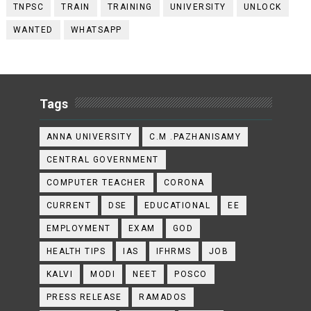
TNPSC
TRAIN
TRAINING
UNIVERSITY
UNLOCK
WANTED
WHATSAPP
Tags
ANNA UNIVERSITY
C.M .PAZHANISAMY
CENTRAL GOVERNMENT
COMPUTER TEACHER
CORONA
CURRENT
DSE
EDUCATIONAL
EE
EMPLOYMENT
EXAM
GOD
HEALTH TIPS
IAS
IFHRMS
JOB
KALVI
MODI
NEET
POSCO
PRESS RELEASE
RAMADOS