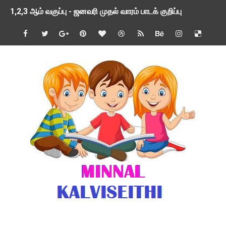
1,2,3 ஆம் வகுப்பு - ஜனவரி முதல் வாரம் பாடக் குறிப்பு
TNSED SCHOOLS APP UPDATED NEW VERSION
4 & 5 ஆம் வகுப்பிற்கான 3 ஆம் பருவ ( 2024 - 2025 ) ஆசிரியர
1,2,3 ஆம் வகுப்பிற்கான 3 ஆம் பருவ ( 2024 - 2025 ) ஆசிரியர
1 முதல் 5 ஆம் வகுப்பு இரண்டாம் பருவத் தொகுத்தறி மதிப்பெண்க
பள்ளிக்கல்வித்துறை - அனைத்து வகை ஆசிரியர் மற்றும் ஆசிரியர்
மணற்கேணி செயலி பயன்பாடு- SMC கூட்டங்கள் - ஒன்றியந்தோறும்
TNPSC - முந்தைய ஆண்டு வினாக்கள் - ஊர்ப் பெயர்களின் மரூஉ
ஓட்டுநர் பணிக்கு விண்ணப்பங்கள் வரவேற்பு ( டிசம்பர் 25 )
இரண்டாம் பருவத்தேர்வு தொகுத்தறி மதிப்பீட்டில் மாணவர்கள் ப