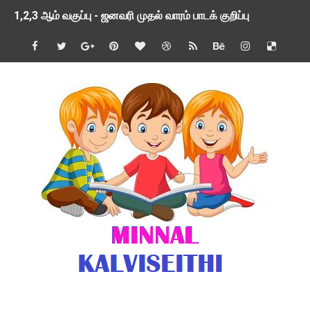
1,2,3 ஆம் வகுப்பு - ஜனவரி முதல் வாரம் பாடக் குறிப்பு
TNSED SCHOOLS APP UPDATED NEW VERSION
4 & 5 ஆம் வகுப்பிற்கான 3 ஆம் பருவ ( 2024 - 2025 ) ஆசிரியர
1,2,3 ஆம் வகுப்பிற்கான 3 ஆம் பருவ ( 2024 - 2025 ) ஆசிரியர
1 முதல் 5 ஆம் வகுப்பு இரண்டாம் பருவத் தொகுத்தறி மதிப்பெண்க
பள்ளிக்கல்வித்துறை - அனைத்து வகை ஆசிரியர் மற்றும் ஆசிரியர்
மணற்கேணி செயலி பயன்பாடு- SMC கூட்டங்கள் - ஒன்றியந்தோறும்
TNPSC - முந்தைய ஆண்டு வினாக்கள் - ஊர்ப் பெயர்களின் மரூஉ
ஓட்டுநர் பணிக்கு விண்ணப்பங்கள் வரவேற்பு ( டிசம்பர் 25 )
இரண்டாம் பருவத்தேர்வு தொகுத்தறி மதிப்பீட்டில் மாணவர்கள் ப