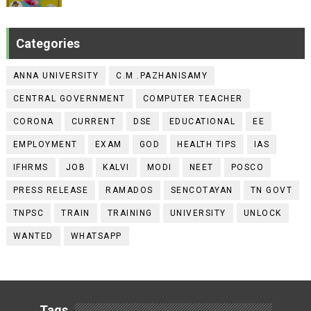
Categories
ANNA UNIVERSITY
C.M .PAZHANISAMY
CENTRAL GOVERNMENT
COMPUTER TEACHER
CORONA
CURRENT
DSE
EDUCATIONAL
EE
EMPLOYMENT
EXAM
GOD
HEALTH TIPS
IAS
IFHRMS
JOB
KALVI
MODI
NEET
POSCO
PRESS RELEASE
RAMADOS
SENCOTAYAN
TN GOVT
TNPSC
TRAIN
TRAINING
UNIVERSITY
UNLOCK
WANTED
WHATSAPP
Tags