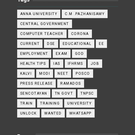
ANNA UNIVERSITY
C.M .PAZHANISAMY
CENTRAL GOVERNMENT
COMPUTER TEACHER
CORONA
CURRENT
DSE
EDUCATIONAL
EE
EMPLOYMENT
EXAM
GOD
HEALTH TIPS
IAS
IFHRMS
JOB
KALVI
MODI
NEET
POSCO
PRESS RELEASE
RAMADOS
SENCOTAYAN
TN GOVT
TNPSC
TRAIN
TRAINING
UNIVERSITY
UNLOCK
WANTED
WHATSAPP