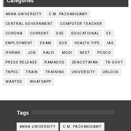
Categories
ANNA UNIVERSITY
C.M .PAZHANISAMY
CENTRAL GOVERNMENT
COMPUTER TEACHER
CORONA
CURRENT
DSE
EDUCATIONAL
EE
EMPLOYMENT
EXAM
GOD
HEALTH TIPS
IAS
IFHRMS
JOB
KALVI
MODI
NEET
POSCO
PRESS RELEASE
RAMADOS
SENCOTAYAN
TN GOVT
TNPSC
TRAIN
TRAINING
UNIVERSITY
UNLOCK
WANTED
WHATSAPP
Tags
ANNA UNIVERSITY
C.M .PAZHANISAMY