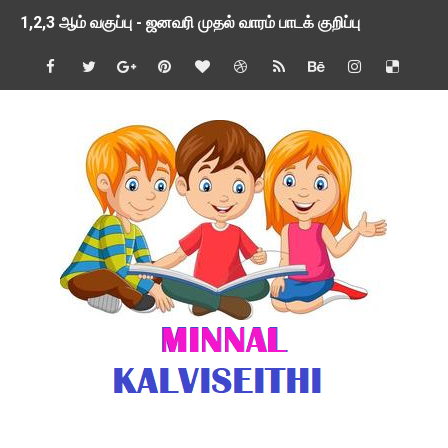
1,2,3 ஆம் வகுப்பு - ஜனவரி முதல் வாரம் பாடக் குறிப்பு
TNSED SCHOOLS APP UPDATED NEW VERSION
4 & 5 ஆம் வகுப்பிற்கான 3 ஆம் பருவ ( 2024 - 2025 ) ஆசிரியர
1,2,3 ஆம் வகுப்பிற்கான 3 ஆம் பருவ ( 2024 - 2025 ) ஆசிரியர
1 முதல் 5 ஆம் வகுப்பு இரண்டாம் பருவத் தொகுத்தறி மதிப்பெண்க
பள்ளிக்கல்வித்துறை - அனைத்து வகை ஆசிரியர் மற்றும் ஆசிரியர்
மணற்கேணி செயலி பயன்பாடு- SMC கூட்டங்கள் - ஒன்றியந்தோறும்
TNPSC - முந்தைய ஆண்டு வினாக்கள் - ஊர்ப் பெயர்களின் மரூஉ
ஓட்டுநர் பணிக்கு விண்ணப்பங்கள் வரவேற்பு ( டிசம்பர் 25 )
இரண்டாம் பருவத்தேர்வு தொகுத்தறி மதிப்பீட்டில் மாணவர்கள் ப