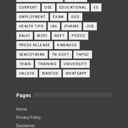
CURRENT
DSE
EDUCATIONAL
EE
EMPLOYMENT
EXAM
GOD
HEALTH TIPS
IAS
IFHRMS
JOB
KALVI
MODI
NEET
POSCO
PRESS RELEASE
RAMADOS
SENCOTAYAN
TN GOVT
TNPSC
TRAIN
TRAINING
UNIVERSITY
UNLOCK
WANTED
WHATSAPP
Pages
Home
Privacy Policy
Disclaimer