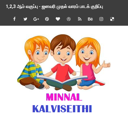
1,2,3 ஆம் வகுப்பு - ஜனவரி முதல் வாரம் பாடக் குறிப்பு
TNSED SCHOOLS APP UPDATED NEW VERSION
4 & 5 ஆம் வகுப்பிற்கான 3 ஆம் பருவ ( 2024 - 2025 ) ஆசிரியர
1,2,3 ஆம் வகுப்பிற்கான 3 ஆம் பருவ ( 2024 - 2025 ) ஆசிரியர
1 முதல் 5 ஆம் வகுப்பு இரண்டாம் பருவத் தொகுத்தறி மதிப்பெண்க
பள்ளிக்கல்வித்துறை - அனைத்து வகை ஆசிரியர் மற்றும் ஆசிரியர்
மணற்கேணி செயலி பயன்பாடு- SMC கூட்டங்கள் - ஒன்றியந்தோறும்
TNPSC - முந்தைய ஆண்டு வினாக்கள் - ஊர்ப் பெயர்களின் மரூஉ
ஓட்டுநர் பணிக்கு விண்ணப்பங்கள் வரவேற்பு ( டிசம்பர் 25 )
இரண்டாம் பருவத்தேர்வு தொகுத்தறி மதிப்பீட்டில் மாணவர்கள் ப