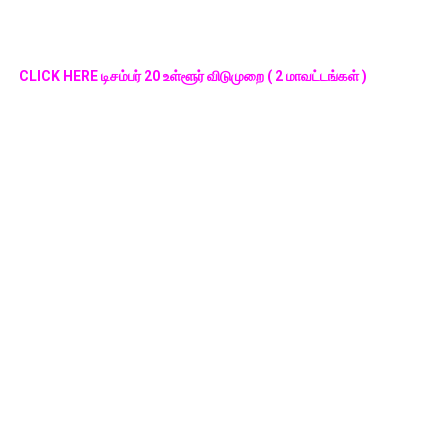
CLICK HERE டிசம்பர் 20 உள்ளூர் விடுமுறை ( 2 மாவட்டங்கள் )