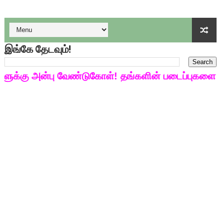
பள்ளி காலை வழிபாட்டுச் செயல்பாடுகள் - டிசம்பர் 17
குழந்தைகள் பாதுகாப்பு அலகில் வேலை வாய்ப்பு ( டிச 18 )
இங்கே தேடவும்!
டிசம்பர் - 2024 துறைத் தேர்வுகளுக்கான தேர்வுக்கூட நுழைவுச்சீட்
்கு அன்பு வேண்டுகோள்! தங்களின் படைப்புகளை மின்
தொடக்க நிலை மாணவர்களுக்கு தமிழ் படித்துப் பழக 200 எளிமை
4,5 ஆம் வகுப்பு - ஜனவரி முதல் வாரம் பாடக் குறிப்பு
1,2,3 ஆம் வகுப்பு - ஜனவரி முதல் வாரம் பாடக் குறிப்பு