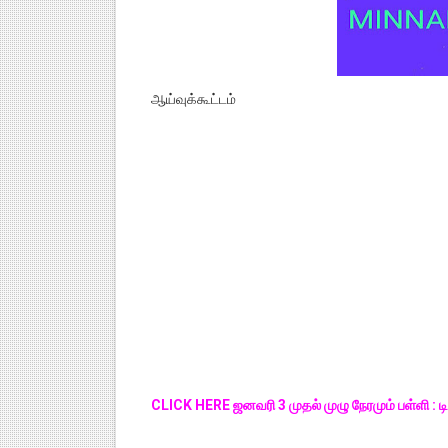
ஆய்வுக்கூட்டம்
CLICK HERE ஜனவரி 3 முதல் முழு நேரமும் பள்ளி : டிச