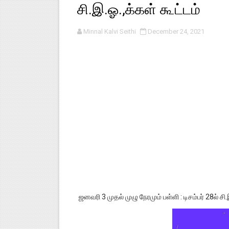
சி.இ.ஓ.,க்கள் கூட்டம்
பள்ளி காலை வழிபாட்டுச் செயல்பா
Minnal Kalvi Seithi
December 24, 2021
குழந்தைகள் பாதுகாப்பு அலகில் வ
டிசம்பர் - 2024 துறைத் தேர்வுகள
தொடக்க நிலை மாணவர்களுக்கு த
4,5 ஆம் வகுப்பு - ஜனவரி முதல் வா
ஜனவரி 3 முதல் முழு நேரமும் பள்ளி : டிசம்பர் 28ல் சி.