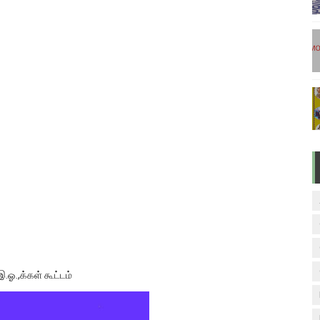
டுகள் - டிசம்பர் 17
ேலை வாய்ப்பு ( டிச 18 )
ுக்கான தேர்வுக்கூட நுழைவுச்சீட்டு வெளியீடு!
மிழ் படித்துப் பழக 200 எளிமையான தமிழ் வாக்கியங்கள்
ரம் பாடக் குறிப்பு
இ.ஓ.,க்கள் கூட்டம்