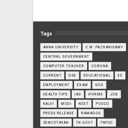
Tags
ANNA UNIVERSITY
C.M .PAZHANISAMY
CENTRAL GOVERNMENT
COMPUTER TEACHER
CORONA
CURRENT
DSE
EDUCATIONAL
EE
EMPLOYMENT
EXAM
GOD
HEALTH TIPS
IAS
IFHRMS
JOB
KALVI
MODI
NEET
POSCO
PRESS RELEASE
RAMADOS
SENCOTAYAN
TN GOVT
TNPSC