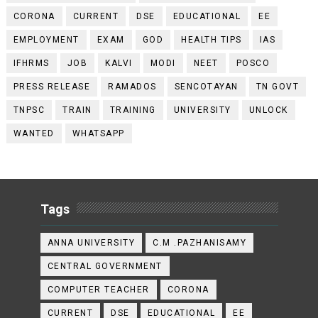
CORONA
CURRENT
DSE
EDUCATIONAL
EE
EMPLOYMENT
EXAM
GOD
HEALTH TIPS
IAS
IFHRMS
JOB
KALVI
MODI
NEET
POSCO
PRESS RELEASE
RAMADOS
SENCOTAYAN
TN GOVT
TNPSC
TRAIN
TRAINING
UNIVERSITY
UNLOCK
WANTED
WHATSAPP
Tags
ANNA UNIVERSITY
C.M .PAZHANISAMY
CENTRAL GOVERNMENT
COMPUTER TEACHER
CORONA
CURRENT
DSE
EDUCATIONAL
EE