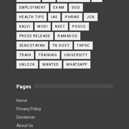
EMPLOYMENT
EXAM
GOD
HEALTH TIPS
IAS
IFHRMS
JOB
KALVI
MODI
NEET
POSCO
PRESS RELEASE
RAMADOS
SENCOTAYAN
TN GOVT
TNPSC
TRAIN
TRAINING
UNIVERSITY
UNLOCK
WANTED
WHATSAPP
Pages
Home
Privacy Policy
Disclaimer
About Us