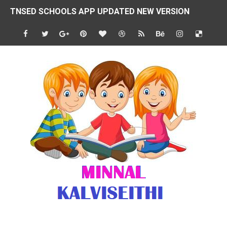
TNSED SCHOOLS APP UPDATED NEW VERSION
4 & 5 ஆம் வகுப்பிற்கான 3 ஆம் பருவ ( 2024 - 2025 ) ஆசிரியர
1,2,3 ஆம் வகுப்பிற்கான 3 ஆம் பருவ ( 2024 - 2025 ) ஆசிரியர
1 முதல் 5 ஆம் வகுப்பு இரண்டாம் பருவத் தொகுத்தறி மதிப்பெண்க
பள்ளிக்கல்வித்துறை - அனைத்து வகை ஆசிரியர் மற்றும் ஆசிரியர்
மணற்கேணி செயலி பயன்பாடு- SMC கூட்டங்கள் - ஒன்றியந்தோறும்
TNPSC - முந்தைய ஆண்டு வினாக்கள் - ஊர்ப் பெயர்களின் மரூஉ
ஓட்டுநர் பணிக்கு விண்ணப்பங்கள் வரவேற்பு ( டிசம்பர் 25 )
இரண்டாம் பருவத்தேர்வு தொகுத்தறி மதிப்பீட்டில் மாணவர்கள் ப
மாவட்ட நலவாழ்வு சங்கத்தில்‌ வேலை வாய்ப்பு ( டிசம்பர் 24 )