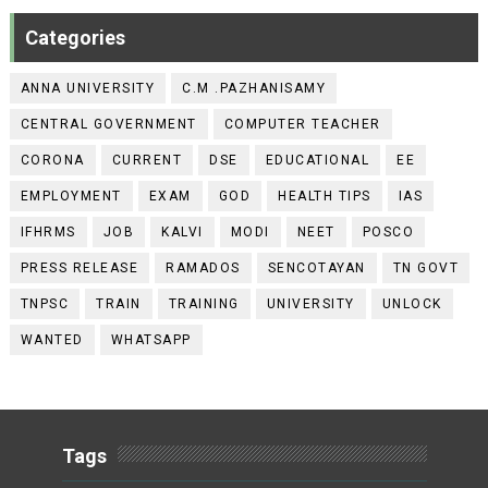
Categories
ANNA UNIVERSITY
C.M .PAZHANISAMY
CENTRAL GOVERNMENT
COMPUTER TEACHER
CORONA
CURRENT
DSE
EDUCATIONAL
EE
EMPLOYMENT
EXAM
GOD
HEALTH TIPS
IAS
IFHRMS
JOB
KALVI
MODI
NEET
POSCO
PRESS RELEASE
RAMADOS
SENCOTAYAN
TN GOVT
TNPSC
TRAIN
TRAINING
UNIVERSITY
UNLOCK
WANTED
WHATSAPP
Tags