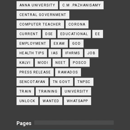
ANNA UNIVERSITY
C.M .PAZHANISAMY
CENTRAL GOVERNMENT
COMPUTER TEACHER
CORONA
CURRENT
DSE
EDUCATIONAL
EE
EMPLOYMENT
EXAM
GOD
HEALTH TIPS
IAS
IFHRMS
JOB
KALVI
MODI
NEET
POSCO
PRESS RELEASE
RAMADOS
SENCOTAYAN
TN GOVT
TNPSC
TRAIN
TRAINING
UNIVERSITY
UNLOCK
WANTED
WHATSAPP
Pages