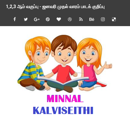
1,2,3 ஆம் வகுப்பு - ஜனவரி முதல் வாரம் பாடக் குறிப்பு
TNSED SCHOOLS APP UPDATED NEW VERSION
4 & 5 ஆம் வகுப்பிற்கான 3 ஆம் பருவ ( 2024 - 2025 ) ஆசிரியர
1,2,3 ஆம் வகுப்பிற்கான 3 ஆம் பருவ ( 2024 - 2025 ) ஆசிரியர
1 முதல் 5 ஆம் வகுப்பு இரண்டாம் பருவத் தொகுத்தறி மதிப்பெண்க
பள்ளிக்கல்வித்துறை - அனைத்து வகை ஆசிரியர் மற்றும் ஆசிரியர்
மணற்கேணி செயலி பயன்பாடு- SMC கூட்டங்கள் - ஒன்றியந்தோறும்
TNPSC - முந்தைய ஆண்டு வினாக்கள் - ஊர்ப் பெயர்களின் மரூஉ
ஓட்டுநர் பணிக்கு விண்ணப்பங்கள் வரவேற்பு ( டிசம்பர் 25 )
இரண்டாம் பருவத்தேர்வு தொகுத்தறி மதிப்பீட்டில் மாணவர்கள் ப