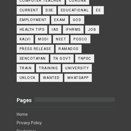
COMPUTER TEACHER
CORONA
CURRENT
DSE
EDUCATIONAL
EE
EMPLOYMENT
EXAM
GOD
HEALTH TIPS
IAS
IFHRMS
JOB
KALVI
MODI
NEET
POSCO
PRESS RELEASE
RAMADOS
SENCOTAYAN
TN GOVT
TNPSC
TRAIN
TRAINING
UNIVERSITY
UNLOCK
WANTED
WHATSAPP
Pages
Home
Privacy Policy