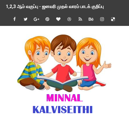
1,2,3 ஆம் வகுப்பு - ஜனவரி முதல் வாரம் பாடக் குறிப்பு
TNSED SCHOOLS APP UPDATED NEW VERSION
4 & 5 ஆம் வகுப்பிற்கான 3 ஆம் பருவ ( 2024 - 2025 ) ஆசிரியர
1,2,3 ஆம் வகுப்பிற்கான 3 ஆம் பருவ ( 2024 - 2025 ) ஆசிரியர
1 முதல் 5 ஆம் வகுப்பு இரண்டாம் பருவத் தொகுத்தறி மதிப்பெண்க
பள்ளிக்கல்வித்துறை - அனைத்து வகை ஆசிரியர் மற்றும் ஆசிரியர்
மணற்கேணி செயலி பயன்பாடு- SMC கூட்டங்கள் - ஒன்றியந்தோறும்
TNPSC - முந்தைய ஆண்டு வினாக்கள் - ஊர்ப் பெயர்களின் மரூஉ
ஓட்டுநர் பணிக்கு விண்ணப்பங்கள் வரவேற்பு ( டிசம்பர் 25 )
இரண்டாம் பருவத்தேர்வு தொகுத்தறி மதிப்பீட்டில் மாணவர்கள் ப