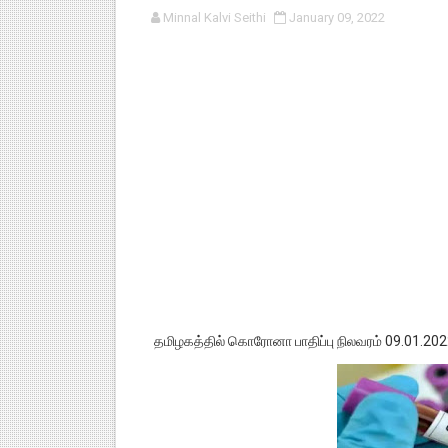
Minnal Kalvi Seithi
January 09, 2022
பள்ளி காலை வழிபாட்டுச் செயல்பா
குழந்தைகள் பாதுகாப்பு அலகில் வ
டிசம்பர் - 2024 துறைத் தேர்வுகள
தொடக்க நிலை மாணவர்களுக்கு த
4,5 ஆம் வகுப்பு - ஜனவரி முதல் வா
தமிழகத்தில் கொரோனா பாதிப்பு நிலவரம் 09.01.202