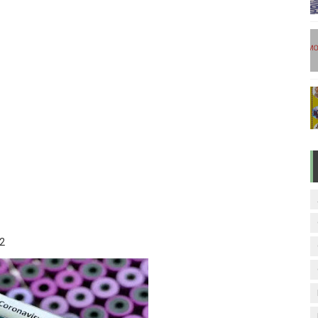
டுகள் - டிசம்பர் 17
ேலை வாய்ப்பு ( டிச 18 )
ுக்கான தேர்வுக்கூட நுழைவுச்சீட்டு வெளியீடு!
மிழ் படித்துப் பழக 200 எளிமையான தமிழ் வாக்கியங்கள்
ரம் பாடக் குறிப்பு
2