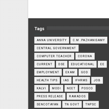
Tags
ANNA UNIVERSITY
C.M .PAZHANISAMY
CENTRAL GOVERNMENT
COMPUTER TEACHER
CORONA
CURRENT
DSE
EDUCATIONAL
EE
EMPLOYMENT
EXAM
GOD
HEALTH TIPS
IAS
IFHRMS
JOB
KALVI
MODI
NEET
POSCO
PRESS RELEASE
RAMADOS
SENCOTAYAN
TN GOVT
TNPSC