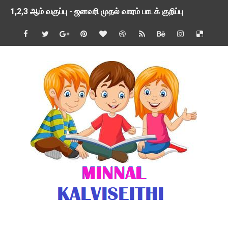
1,2,3 ஆம் வகுப்பு - ஜனவரி முதல் வாரம் பாடக் குறிப்பு
TNSED SCHOOLS APP UPDATED NEW VERSION
4 & 5 ஆம் வகுப்பிற்கான 3 ஆம் பருவ ( 2024 - 2025 ) ஆசிரியர
1,2,3 ஆம் வகுப்பிற்கான 3 ஆம் பருவ ( 2024 - 2025 ) ஆசிரியர
1 முதல் 5 ஆம் வகுப்பு இரண்டாம் பருவத் தொகுத்தறி மதிப்பெண்க
பள்ளிக்கல்வித்துறை - அனைத்து வகை ஆசிரியர் மற்றும் ஆசிரியர்
மணற்கேணி செயலி பயன்பாடு- SMC கூட்டங்கள் - ஒன்றியந்தோறும்
TNPSC - முந்தைய ஆண்டு வினாக்கள் - ஊர்ப் பெயர்களின் மரூஉ
ஓட்டுநர் பணிக்கு விண்ணப்பங்கள் வரவேற்பு ( டிசம்பர் 25 )
இரண்டாம் பருவத்தேர்வு தொகுத்தறி மதிப்பீட்டில் மாணவர்கள் ப