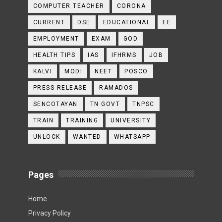
COMPUTER TEACHER
CORONA
CURRENT
DSE
EDUCATIONAL
EE
EMPLOYMENT
EXAM
GOD
HEALTH TIPS
IAS
IFHRMS
JOB
KALVI
MODI
NEET
POSCO
PRESS RELEASE
RAMADOS
SENCOTAYAN
TN GOVT
TNPSC
TRAIN
TRAINING
UNIVERSITY
UNLOCK
WANTED
WHATSAPP
Pages
Home
Privacy Policy