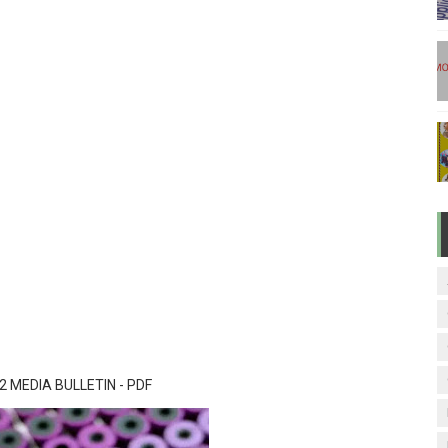
டுகள் - டிசம்பர் 17
ேலை வாய்ப்பு ( டிச 18 )
ுக்கான தேர்வுக்கூட நுழைவுச்சீட்டு வெளியீடு!
மிழ் படித்துப் பழக 200 எளிமையான தமிழ் வாக்கியங்கள்
ரம் பாடக் குறிப்பு
22 MEDIA BULLETIN - PDF