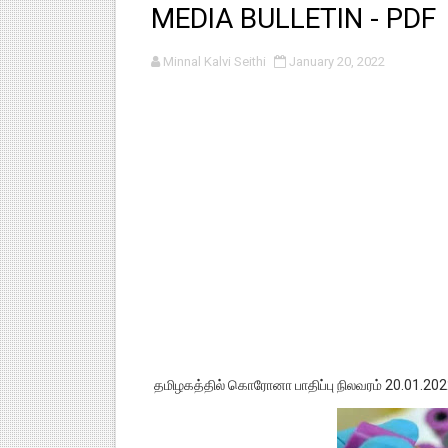
MEDIA BULLETIN - PDF
பள்ளி காலை வழிபாட்டுச் செயல்பா
Minnal Kalvi Seithi
January 20, 2022
குழந்தைகள் பாதுகாப்பு அலகில் வ
டிசம்பர் - 2024 துறைத் தேர்வுகள
தொடக்க நிலை மாணவர்களுக்கு த
4,5 ஆம் வகுப்பு - ஜனவரி முதல் வா
தமிழகத்தில் கொரோனா பாதிப்பு நிலவரம் 20.01.20