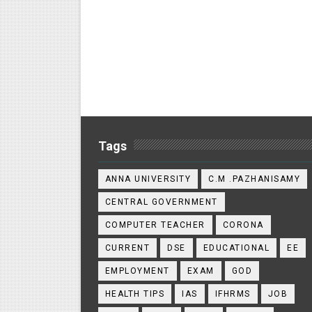
Tags
ANNA UNIVERSITY
C.M .PAZHANISAMY
CENTRAL GOVERNMENT
COMPUTER TEACHER
CORONA
CURRENT
DSE
EDUCATIONAL
EE
EMPLOYMENT
EXAM
GOD
HEALTH TIPS
IAS
IFHRMS
JOB