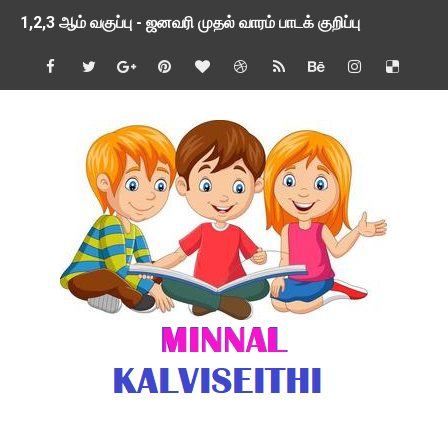
1,2,3 ஆம் வகுப்பு - ஜனவரி முதல் வாரம் பாடக் குறிப்பு
TNSED SCHOOLS APP UPDATED NEW VERSION
4 & 5 ஆம் வகுப்பிற்கான 3 ஆம் பருவ ( 2024 - 2025 ) ஆசிரியர
1,2,3 ஆம் வகுப்பிற்கான 3 ஆம் பருவ ( 2024 - 2025 ) ஆசிரியர
1 முதல் 5 ஆம் வகுப்பு இரண்டாம் பருவத் தொகுத்தறி மதிப்பெண்க
பள்ளிக்கல்வித்துறை - அனைத்து வகை ஆசிரியர் மற்றும் ஆசிரியர்
மணற்கேணி செயலி பயன்பாடு- SMC கூட்டங்கள் - ஒன்றியந்தோறும்
TNPSC - முந்தைய ஆண்டு வினாக்கள் - ஊர்ப் பெயர்களின் மரூஉ
ஓட்டுநர் பணிக்கு விண்ணப்பங்கள் வரவேற்பு ( டிசம்பர் 25 )
இரண்டாம் பருவத்தேர்வு தொகுத்தறி மதிப்பீட்டில் மாணவர்கள் ப