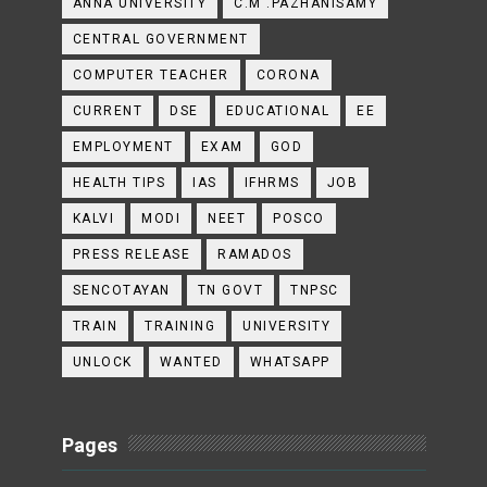
ANNA UNIVERSITY
C.M .PAZHANISAMY
CENTRAL GOVERNMENT
COMPUTER TEACHER
CORONA
CURRENT
DSE
EDUCATIONAL
EE
EMPLOYMENT
EXAM
GOD
HEALTH TIPS
IAS
IFHRMS
JOB
KALVI
MODI
NEET
POSCO
PRESS RELEASE
RAMADOS
SENCOTAYAN
TN GOVT
TNPSC
TRAIN
TRAINING
UNIVERSITY
UNLOCK
WANTED
WHATSAPP
Pages