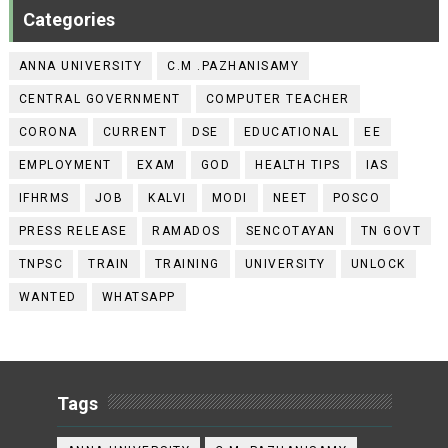
Categories
ANNA UNIVERSITY
C.M .PAZHANISAMY
CENTRAL GOVERNMENT
COMPUTER TEACHER
CORONA
CURRENT
DSE
EDUCATIONAL
EE
EMPLOYMENT
EXAM
GOD
HEALTH TIPS
IAS
IFHRMS
JOB
KALVI
MODI
NEET
POSCO
PRESS RELEASE
RAMADOS
SENCOTAYAN
TN GOVT
TNPSC
TRAIN
TRAINING
UNIVERSITY
UNLOCK
WANTED
WHATSAPP
Tags