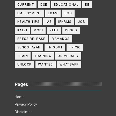
CURRENT
DSE
EDUCATIONAL
EE
EMPLOYMENT
EXAM
GOD
HEALTH TIPS
IAS
IFHRMS
JOB
KALVI
MODI
NEET
POSCO
PRESS RELEASE
RAMADOS
SENCOTAYAN
TN GOVT
TNPSC
TRAIN
TRAINING
UNIVERSITY
UNLOCK
WANTED
WHATSAPP
Pages
Home
Privacy Policy
Disclaimer