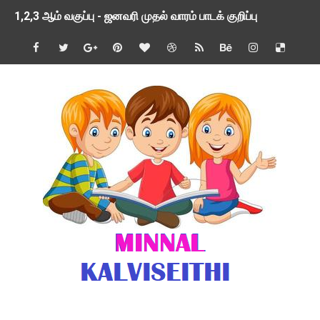
1,2,3 ஆம் வகுப்பு - ஜனவரி முதல் வாரம் பாடக் குறிப்பு
TNSED SCHOOLS APP UPDATED NEW VERSION
4 & 5 ஆம் வகுப்பிற்கான 3 ஆம் பருவ ( 2024 - 2025 ) ஆசிரியர
1,2,3 ஆம் வகுப்பிற்கான 3 ஆம் பருவ ( 2024 - 2025 ) ஆசிரியர
1 முதல் 5 ஆம் வகுப்பு இரண்டாம் பருவத் தொகுத்தறி மதிப்பெண்க
பள்ளிக்கல்வித்துறை - அனைத்து வகை ஆசிரியர் மற்றும் ஆசிரியர்
மணற்கேணி செயலி பயன்பாடு- SMC கூட்டங்கள் - ஒன்றியந்தோறும்
TNPSC - முந்தைய ஆண்டு வினாக்கள் - ஊர்ப் பெயர்களின் மரூஉ
ஓட்டுநர் பணிக்கு விண்ணப்பங்கள் வரவேற்பு ( டிசம்பர் 25 )
இரண்டாம் பருவத்தேர்வு தொகுத்தறி மதிப்பீட்டில் மாணவர்கள் ப