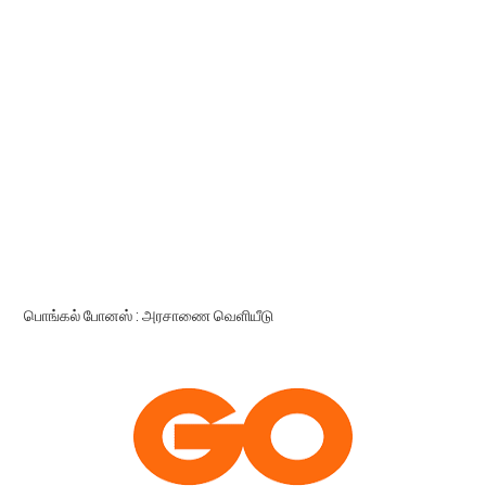
பொங்கல் போனஸ் : அரசாணை வெளியீடு