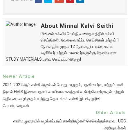
About Minnal Kalvi Seithi
மின்னல் கல்விச்செய்தி வலைதளத்தில் கல்வி
செய்திகள் , வேலை வாய்ப்பு செய்திகள் மற்றும் 1
ஆம் வகுப்பு முதல் 12 ஆம் வகுப்பு வரை உள்ள
ஆசிரியர் மற்றும் மாணவர்களுக்கு தேவையான
STUDY MATERIALS பதிவு செய்யப்படுகிறது!
Newer Article
2021-2022 ஆம் கல்வி ஆண்டில் பொது மாறுதல், பதவி உயர்வு, மற்றும் பணி
நிரவல் EMIS இணையதளம் வாயிலாக கலந்தாய்வு மேற்கொள்ளுதல் மற்றும்
அறிவுரை வழங்குதல் சார்ந்து தொடக்கக் கல்வி இயக்குநரின்
செயல்முறைகள்
Older Article
எண்ம முறையில் வழங்கப்படும் சான்றிதழ்கள் செல்லத்தக்கவை : UGC
அறிவுறுத்தல்