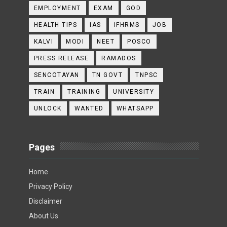
EMPLOYMENT
EXAM
GOD
HEALTH TIPS
IAS
IFHRMS
JOB
KALVI
MODI
NEET
POSCO
PRESS RELEASE
RAMADOS
SENCOTAYAN
TN GOVT
TNPSC
TRAIN
TRAINING
UNIVERSITY
UNLOCK
WANTED
WHATSAPP
Pages
Home
Privacy Policy
Disclaimer
About Us