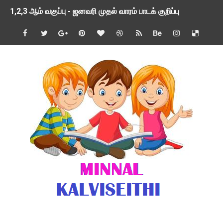
1,2,3 ஆம் வகுப்பு - ஜனவரி முதல் வாரம் பாடக் குறிப்பு
TNSED SCHOOLS APP UPDATED NEW VERSION
4 & 5 ஆம் வகுப்பிற்கான 3 ஆம் பருவ ( 2024 - 2025 ) ஆசிரியர
1,2,3 ஆம் வகுப்பிற்கான 3 ஆம் பருவ ( 2024 - 2025 ) ஆசிரியர
1 முதல் 5 ஆம் வகுப்பு இரண்டாம் பருவத் தொகுத்தறி மதிப்பெண்க
பள்ளிக்கல்வித்துறை - அனைத்து வகை ஆசிரியர் மற்றும் ஆசிரியர்
மணற்கேணி செயலி பயன்பாடு- SMC கூட்டங்கள் - ஒன்றியந்தோறும்
TNPSC - முந்தைய ஆண்டு வினாக்கள் - ஊர்ப் பெயர்களின் மரூஉ
ஓட்டுநர் பணிக்கு விண்ணப்பங்கள் வரவேற்பு ( டிசம்பர் 25 )
இரண்டாம் பருவத்தேர்வு தொகுத்தறி மதிப்பீட்டில் மாணவர்கள் ப