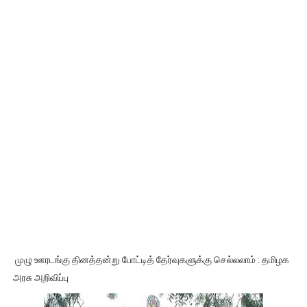
முழு ஊரடங்கு தினத்தன்று போட்டித் தேர்வுகளுக்கு செல்லலாம் : தமிழக
அரசு அறிவிப்பு