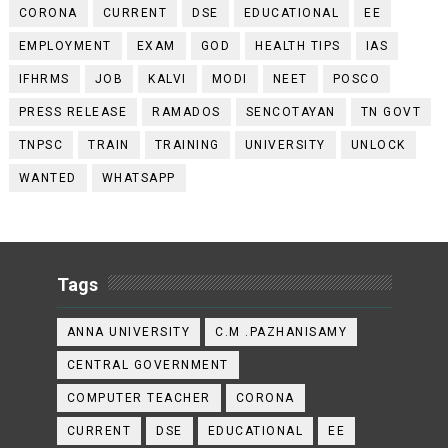
CORONA
CURRENT
DSE
EDUCATIONAL
EE
EMPLOYMENT
EXAM
GOD
HEALTH TIPS
IAS
IFHRMS
JOB
KALVI
MODI
NEET
POSCO
PRESS RELEASE
RAMADOS
SENCOTAYAN
TN GOVT
TNPSC
TRAIN
TRAINING
UNIVERSITY
UNLOCK
WANTED
WHATSAPP
Tags
ANNA UNIVERSITY
C.M .PAZHANISAMY
CENTRAL GOVERNMENT
COMPUTER TEACHER
CORONA
CURRENT
DSE
EDUCATIONAL
EE