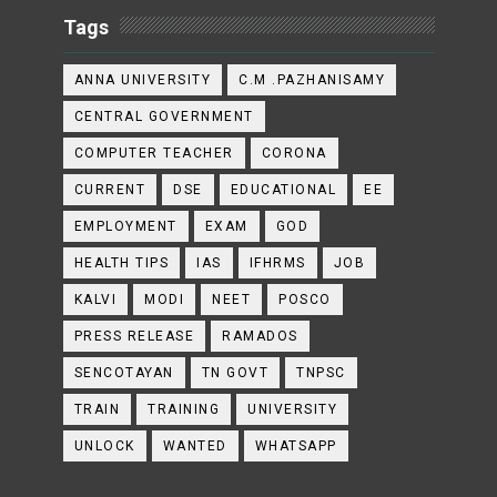
Tags
ANNA UNIVERSITY
C.M .PAZHANISAMY
CENTRAL GOVERNMENT
COMPUTER TEACHER
CORONA
CURRENT
DSE
EDUCATIONAL
EE
EMPLOYMENT
EXAM
GOD
HEALTH TIPS
IAS
IFHRMS
JOB
KALVI
MODI
NEET
POSCO
PRESS RELEASE
RAMADOS
SENCOTAYAN
TN GOVT
TNPSC
TRAIN
TRAINING
UNIVERSITY
UNLOCK
WANTED
WHATSAPP