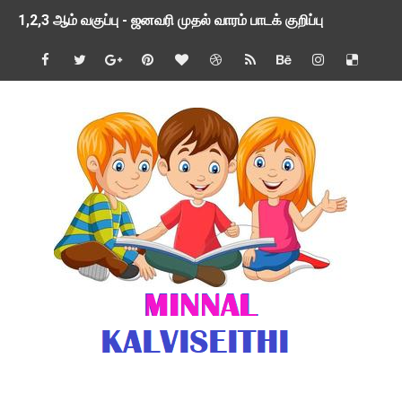
1,2,3 ஆம் வகுப்பு - ஜனவரி முதல் வாரம் பாடக் குறிப்பு
TNSED SCHOOLS APP UPDATED NEW VERSION
4 & 5 ஆம் வகுப்பிற்கான 3 ஆம் பருவ ( 2024 - 2025 ) ஆசிரியர
1,2,3 ஆம் வகுப்பிற்கான 3 ஆம் பருவ ( 2024 - 2025 ) ஆசிரியர
1 முதல் 5 ஆம் வகுப்பு இரண்டாம் பருவத் தொகுத்தறி மதிப்பெண்க
பள்ளிக்கல்வித்துறை - அனைத்து வகை ஆசிரியர் மற்றும் ஆசிரியர்
மணற்கேணி செயலி பயன்பாடு- SMC கூட்டங்கள் - ஒன்றியந்தோறும்
TNPSC - முந்தைய ஆண்டு வினாக்கள் - ஊர்ப் பெயர்களின் மரூஉ
ஓட்டுநர் பணிக்கு விண்ணப்பங்கள் வரவேற்பு ( டிசம்பர் 25 )
இரண்டாம் பருவத்தேர்வு தொகுத்தறி மதிப்பீட்டில் மாணவர்கள் ப