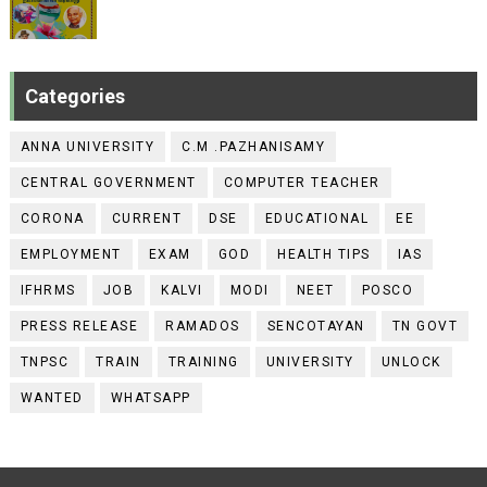
Categories
ANNA UNIVERSITY
C.M .PAZHANISAMY
CENTRAL GOVERNMENT
COMPUTER TEACHER
CORONA
CURRENT
DSE
EDUCATIONAL
EE
EMPLOYMENT
EXAM
GOD
HEALTH TIPS
IAS
IFHRMS
JOB
KALVI
MODI
NEET
POSCO
PRESS RELEASE
RAMADOS
SENCOTAYAN
TN GOVT
TNPSC
TRAIN
TRAINING
UNIVERSITY
UNLOCK
WANTED
WHATSAPP