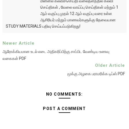
மின்னல் கல்விச்செய்தி வலைதளத்தில் கல்வி
செய்திகள் , வேலை வாய்ப்பு செய்திகள் மற்றும் 1
ஆம் வகுப்பு முதல் 12 ஆம் வகுப்பு வரை உள்ள
ஆசிரியர் மற்றும் மாணவர்களுக்கு தேவையான
STUDY MATERIALS பதிவு செய்யப்படுகிறது!
Newer Article
ஆரோக்கியமான உடல் எடை அதிகரிப்பிற்கு சாப்பிட வேண்டிய உணவு
வகைகள் PDF
Older Article
மூக்கு அழகை பராமரிக்க டிப்ஸ் PDF
NO COMMENTS:
POST A COMMENT