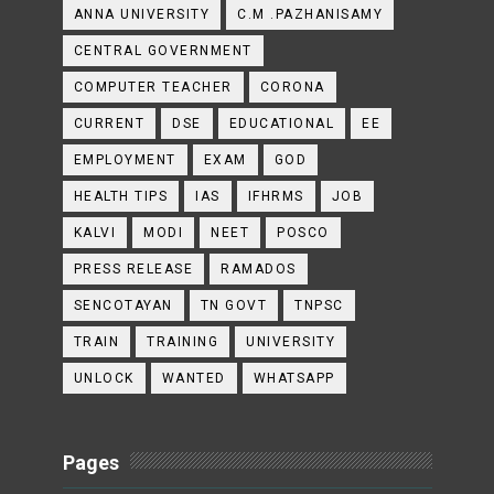
ANNA UNIVERSITY
C.M .PAZHANISAMY
CENTRAL GOVERNMENT
COMPUTER TEACHER
CORONA
CURRENT
DSE
EDUCATIONAL
EE
EMPLOYMENT
EXAM
GOD
HEALTH TIPS
IAS
IFHRMS
JOB
KALVI
MODI
NEET
POSCO
PRESS RELEASE
RAMADOS
SENCOTAYAN
TN GOVT
TNPSC
TRAIN
TRAINING
UNIVERSITY
UNLOCK
WANTED
WHATSAPP
Pages