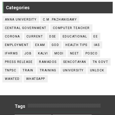
Categories
ANNA UNIVERSITY
C.M .PAZHANISAMY
CENTRAL GOVERNMENT
COMPUTER TEACHER
CORONA
CURRENT
DSE
EDUCATIONAL
EE
EMPLOYMENT
EXAM
GOD
HEALTH TIPS
IAS
IFHRMS
JOB
KALVI
MODI
NEET
POSCO
PRESS RELEASE
RAMADOS
SENCOTAYAN
TN GOVT
TNPSC
TRAIN
TRAINING
UNIVERSITY
UNLOCK
WANTED
WHATSAPP
Tags