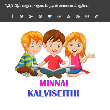
1,2,3 ஆம் வகுப்பு - ஜனவரி முதல் வாரம் பாடக் குறிப்பு
TNSED SCHOOLS APP UPDATED NEW VERSION
4 & 5 ஆம் வகுப்பிற்கான 3 ஆம் பருவ ( 2024 - 2025 ) ஆசிரியர
1,2,3 ஆம் வகுப்பிற்கான 3 ஆம் பருவ ( 2024 - 2025 ) ஆசிரியர
1 முதல் 5 ஆம் வகுப்பு இரண்டாம் பருவத் தொகுத்தறி மதிப்பெண்க
பள்ளிக்கல்வித்துறை - அனைத்து வகை ஆசிரியர் மற்றும் ஆசிரியர்
மணற்கேணி செயலி பயன்பாடு- SMC கூட்டங்கள் - ஒன்றியந்தோறும்
TNPSC - முந்தைய ஆண்டு வினாக்கள் - ஊர்ப் பெயர்களின் மரூஉ
ஓட்டுநர் பணிக்கு விண்ணப்பங்கள் வரவேற்பு ( டிசம்பர் 25 )
இரண்டாம் பருவத்தேர்வு தொகுத்தறி மதிப்பீட்டில் மாணவர்கள் ப