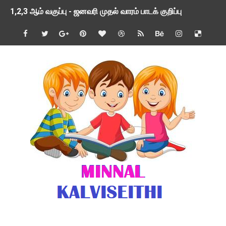
1,2,3 ஆம் வகுப்பு - ஜனவரி முதல் வாரம் பாடக் குறிப்பு
TNSED SCHOOLS APP UPDATED NEW VERSION
4 & 5 ஆம் வகுப்பிற்கான 3 ஆம் பருவ ( 2024 - 2025 ) ஆசிரியர
1,2,3 ஆம் வகுப்பிற்கான 3 ஆம் பருவ ( 2024 - 2025 ) ஆசிரியர
1 முதல் 5 ஆம் வகுப்பு இரண்டாம் பருவத் தொகுத்தறி மதிப்பெண்க
பள்ளிக்கல்வித்துறை - அனைத்து வகை ஆசிரியர் மற்றும் ஆசிரியர்
மணற்கேணி செயலி பயன்பாடு- SMC கூட்டங்கள் - ஒன்றியந்தோறும்
TNPSC - முந்தைய ஆண்டு வினாக்கள் - ஊர்ப் பெயர்களின் மரூஉ
ஓட்டுநர் பணிக்கு விண்ணப்பங்கள் வரவேற்பு ( டிசம்பர் 25 )
இரண்டாம் பருவத்தேர்வு தொகுத்தறி மதிப்பீட்டில் மாணவர்கள் ப