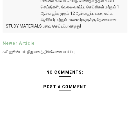
மின்னல் கல்விச்செய்தி வலைதளத்தில் கல்வி
செய்திகள் , வேலை வாய்ப்பு செய்திகள் மற்றும் 1
ஆம் வகுப்பு முதல் 12 ஆம் வகுப்பு வரை உள்ள
ஆசிரியர் மற்றும் மாணவர்களுக்கு தேவையான
STUDY MATERIALS பதிவு செய்யப்படுகிறது!
Newer Article
சுசீ ஹூன்டாய் நிறுவனத்தில் வேலை வாய்ப்பு
NO COMMENTS:
POST A COMMENT