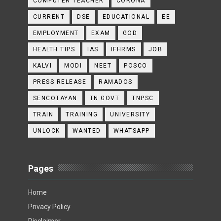
COMPUTER TEACHER
CORONA
CURRENT
DSE
EDUCATIONAL
EE
EMPLOYMENT
EXAM
GOD
HEALTH TIPS
IAS
IFHRMS
JOB
KALVI
MODI
NEET
POSCO
PRESS RELEASE
RAMADOS
SENCOTAYAN
TN GOVT
TNPSC
TRAIN
TRAINING
UNIVERSITY
UNLOCK
WANTED
WHATSAPP
Pages
Home
Privacy Policy
Disclaimer