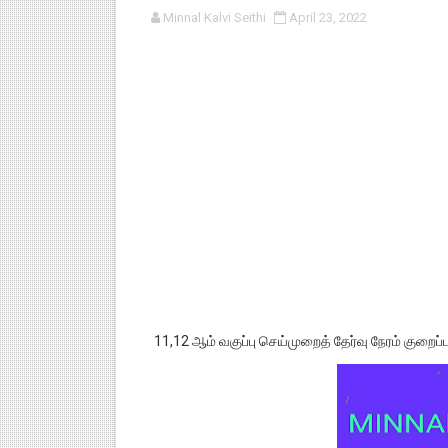
Minnal Kalvi Seithi
April 23, 2022
பள்ளி காலை வழிபாட்டுச் செயல்பா
குழந்தைகள் பாதுகாப்பு அலகில் வ
டிசம்பர் - 2024 துறைத் தேர்வுகள
தொடக்க நிலை மாணவர்களுக்கு த
4,5 ஆம் வகுப்பு - ஜனவரி முதல் வா
11,12 ஆம் வகுப்பு செய்முறைத் தேர்வு நேரம் குறைப்ப