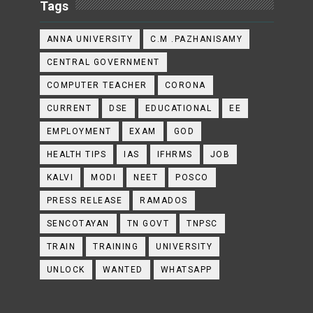
Tags
ANNA UNIVERSITY
C.M .PAZHANISAMY
CENTRAL GOVERNMENT
COMPUTER TEACHER
CORONA
CURRENT
DSE
EDUCATIONAL
EE
EMPLOYMENT
EXAM
GOD
HEALTH TIPS
IAS
IFHRMS
JOB
KALVI
MODI
NEET
POSCO
PRESS RELEASE
RAMADOS
SENCOTAYAN
TN GOVT
TNPSC
TRAIN
TRAINING
UNIVERSITY
UNLOCK
WANTED
WHATSAPP