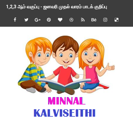
1,2,3 ஆம் வகுப்பு - ஜனவரி முதல் வாரம் பாடக் குறிப்பு
TNSED SCHOOLS APP UPDATED NEW VERSION
4 & 5 ஆம் வகுப்பிற்கான 3 ஆம் பருவ ( 2024 - 2025 ) ஆசிரியர
1,2,3 ஆம் வகுப்பிற்கான 3 ஆம் பருவ ( 2024 - 2025 ) ஆசிரியர
1 முதல் 5 ஆம் வகுப்பு இரண்டாம் பருவத் தொகுத்தறி மதிப்பெண்க
பள்ளிக்கல்வித்துறை - அனைத்து வகை ஆசிரியர் மற்றும் ஆசிரியர்
மணற்கேணி செயலி பயன்பாடு- SMC கூட்டங்கள் - ஒன்றியந்தோறும்
TNPSC - முந்தைய ஆண்டு வினாக்கள் - ஊர்ப் பெயர்களின் மரூஉ
ஓட்டுநர் பணிக்கு விண்ணப்பங்கள் வரவேற்பு ( டிசம்பர் 25 )
இரண்டாம் பருவத்தேர்வு தொகுத்தறி மதிப்பீட்டில் மாணவர்கள் ப