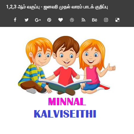
1,2,3 ஆம் வகுப்பு - ஜனவரி முதல் வாரம் பாடக் குறிப்பு
TNSED SCHOOLS APP UPDATED NEW VERSION
4 & 5 ஆம் வகுப்பிற்கான 3 ஆம் பருவ ( 2024 - 2025 ) ஆசிரியர
1,2,3 ஆம் வகுப்பிற்கான 3 ஆம் பருவ ( 2024 - 2025 ) ஆசிரியர
1 முதல் 5 ஆம் வகுப்பு இரண்டாம் பருவத் தொகுத்தறி மதிப்பெண்க
பள்ளிக்கல்வித்துறை - அனைத்து வகை ஆசிரியர் மற்றும் ஆசிரியர்
மணற்கேணி செயலி பயன்பாடு- SMC கூட்டங்கள் - ஒன்றியந்தோறும்
TNPSC - முந்தைய ஆண்டு வினாக்கள் - ஊர்ப் பெயர்களின் மரூஉ
ஓட்டுநர் பணிக்கு விண்ணப்பங்கள் வரவேற்பு ( டிசம்பர் 25 )
இரண்டாம் பருவத்தேர்வு தொகுத்தறி மதிப்பீட்டில் மாணவர்கள் ப