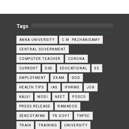
Tags
ANNA UNIVERSITY
C.M .PAZHANISAMY
CENTRAL GOVERNMENT
COMPUTER TEACHER
CORONA
CURRENT
DSE
EDUCATIONAL
EE
EMPLOYMENT
EXAM
GOD
HEALTH TIPS
IAS
IFHRMS
JOB
KALVI
MODI
NEET
POSCO
PRESS RELEASE
RAMADOS
SENCOTAYAN
TN GOVT
TNPSC
TRAIN
TRAINING
UNIVERSITY