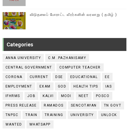
விடுதலைப் போராட்ட வீரர்களின் வரலாறு ( தமிழ் )
Categories
ANNA UNIVERSITY
C.M .PAZHANISAMY
CENTRAL GOVERNMENT
COMPUTER TEACHER
CORONA
CURRENT
DSE
EDUCATIONAL
EE
EMPLOYMENT
EXAM
GOD
HEALTH TIPS
IAS
IFHRMS
JOB
KALVI
MODI
NEET
POSCO
PRESS RELEASE
RAMADOS
SENCOTAYAN
TN GOVT
TNPSC
TRAIN
TRAINING
UNIVERSITY
UNLOCK
WANTED
WHATSAPP