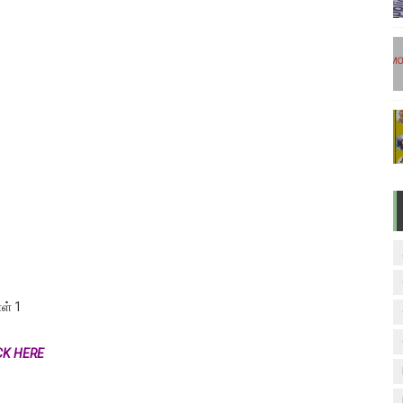
ேலை வாய்ப்பு ( டிச 18 )
ுக்கான தேர்வுக்கூட நுழைவுச்சீட்டு வெளியீடு!
மிழ் படித்துப் பழக 200 எளிமையான தமிழ் வாக்கியங்கள்
ரம் பாடக் குறிப்பு
வாரம் பாடக் குறிப்பு
ாள் 1
ICK HERE