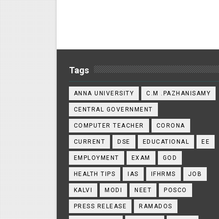
Tags
ANNA UNIVERSITY
C.M .PAZHANISAMY
CENTRAL GOVERNMENT
COMPUTER TEACHER
CORONA
CURRENT
DSE
EDUCATIONAL
EE
EMPLOYMENT
EXAM
GOD
HEALTH TIPS
IAS
IFHRMS
JOB
KALVI
MODI
NEET
POSCO
PRESS RELEASE
RAMADOS