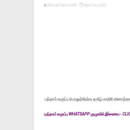
Minnal Kalvi Seithi
April 24, 2022
குழந்தைகள் பாதுகாப்பு அலகில் வ
டிசம்பர் - 2024 துறைத் தேர்வுகள
தொடக்க நிலை மாணவர்களுக்கு த
4,5 ஆம் வகுப்பு - ஜனவரி முதல் வா
1,2,3 ஆம் வகுப்பு - ஜனவரி முதல் 
பத்தாம் வகுப்பு பொதுத்தேர்வு தமிழ் மாதிரி வினாத்த
பத்தாம் வகுப்பு WHATSAPP குழுவில் இணைய - CL