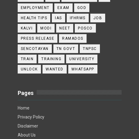
EMPLOYMENT
EXAM
GOD
HEALTH TIPS
IAS
IFHRMS
JOB
KALVI
MODI
NEET
POSCO
PRESS RELEASE
RAMADOS
SENCOTAYAN
TN GOVT
TNPSC
TRAIN
TRAINING
UNIVERSITY
UNLOCK
WANTED
WHATSAPP
Pages
Home
Privacy Policy
Disclaimer
About Us