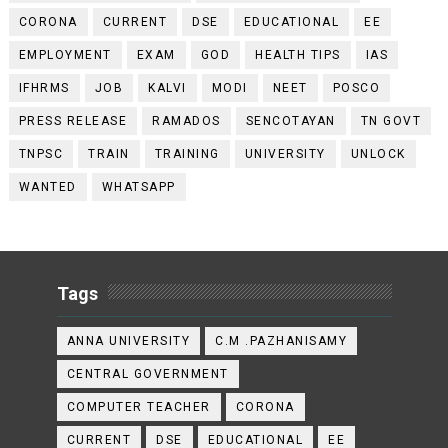
CORONA
CURRENT
DSE
EDUCATIONAL
EE
EMPLOYMENT
EXAM
GOD
HEALTH TIPS
IAS
IFHRMS
JOB
KALVI
MODI
NEET
POSCO
PRESS RELEASE
RAMADOS
SENCOTAYAN
TN GOVT
TNPSC
TRAIN
TRAINING
UNIVERSITY
UNLOCK
WANTED
WHATSAPP
Tags
ANNA UNIVERSITY
C.M .PAZHANISAMY
CENTRAL GOVERNMENT
COMPUTER TEACHER
CORONA
CURRENT
DSE
EDUCATIONAL
EE