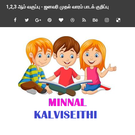
1,2,3 ஆம் வகுப்பு - ஜனவரி முதல் வாரம் பாடக் குறிப்பு
TNSED SCHOOLS APP UPDATED NEW VERSION
4 & 5 ஆம் வகுப்பிற்கான 3 ஆம் பருவ ( 2024 - 2025 ) ஆசிரியர
1,2,3 ஆம் வகுப்பிற்கான 3 ஆம் பருவ ( 2024 - 2025 ) ஆசிரியர
1 முதல் 5 ஆம் வகுப்பு இரண்டாம் பருவத் தொகுத்தறி மதிப்பெண்க
பள்ளிக்கல்வித்துறை - அனைத்து வகை ஆசிரியர் மற்றும் ஆசிரியர்
மணற்கேணி செயலி பயன்பாடு- SMC கூட்டங்கள் - ஒன்றியந்தோறும்
TNPSC - முந்தைய ஆண்டு வினாக்கள் - ஊர்ப் பெயர்களின் மரூஉ
ஓட்டுநர் பணிக்கு விண்ணப்பங்கள் வரவேற்பு ( டிசம்பர் 25 )
இரண்டாம் பருவத்தேர்வு தொகுத்தறி மதிப்பீட்டில் மாணவர்கள் ப