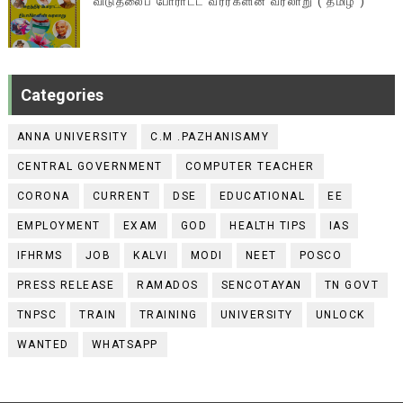
விடுதலைப் போராட்ட வீரர்களின் வரலாறு ( தமிழ் )
Categories
ANNA UNIVERSITY
C.M .PAZHANISAMY
CENTRAL GOVERNMENT
COMPUTER TEACHER
CORONA
CURRENT
DSE
EDUCATIONAL
EE
EMPLOYMENT
EXAM
GOD
HEALTH TIPS
IAS
IFHRMS
JOB
KALVI
MODI
NEET
POSCO
PRESS RELEASE
RAMADOS
SENCOTAYAN
TN GOVT
TNPSC
TRAIN
TRAINING
UNIVERSITY
UNLOCK
WANTED
WHATSAPP