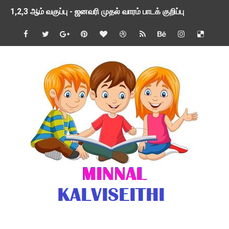
1,2,3 ஆம் வகுப்பு - ஜனவரி முதல் வாரம் பாடக் குறிப்பு
TNSED SCHOOLS APP UPDATED NEW VERSION
4 & 5 ஆம் வகுப்பிற்கான 3 ஆம் பருவ ( 2024 - 2025 ) ஆசிரியர
1,2,3 ஆம் வகுப்பிற்கான 3 ஆம் பருவ ( 2024 - 2025 ) ஆசிரியர
1 முதல் 5 ஆம் வகுப்பு இரண்டாம் பருவத் தொகுத்தறி மதிப்பெண்க
பள்ளிக்கல்வித்துறை - அனைத்து வகை ஆசிரியர் மற்றும் ஆசிரியர்
மணற்கேணி செயலி பயன்பாடு- SMC கூட்டங்கள் - ஒன்றியந்தோறும்
TNPSC - முந்தைய ஆண்டு வினாக்கள் - ஊர்ப் பெயர்களின் மரூஉ
ஓட்டுநர் பணிக்கு விண்ணப்பங்கள் வரவேற்பு ( டிசம்பர் 25 )
இரண்டாம் பருவத்தேர்வு தொகுத்தறி மதிப்பீட்டில் மாணவர்கள் ப