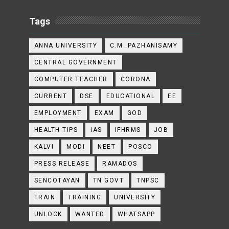
Tags
ANNA UNIVERSITY
C.M .PAZHANISAMY
CENTRAL GOVERNMENT
COMPUTER TEACHER
CORONA
CURRENT
DSE
EDUCATIONAL
EE
EMPLOYMENT
EXAM
GOD
HEALTH TIPS
IAS
IFHRMS
JOB
KALVI
MODI
NEET
POSCO
PRESS RELEASE
RAMADOS
SENCOTAYAN
TN GOVT
TNPSC
TRAIN
TRAINING
UNIVERSITY
UNLOCK
WANTED
WHATSAPP