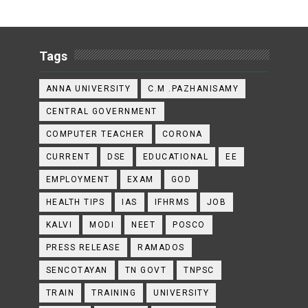
Tags
ANNA UNIVERSITY
C.M .PAZHANISAMY
CENTRAL GOVERNMENT
COMPUTER TEACHER
CORONA
CURRENT
DSE
EDUCATIONAL
EE
EMPLOYMENT
EXAM
GOD
HEALTH TIPS
IAS
IFHRMS
JOB
KALVI
MODI
NEET
POSCO
PRESS RELEASE
RAMADOS
SENCOTAYAN
TN GOVT
TNPSC
TRAIN
TRAINING
UNIVERSITY