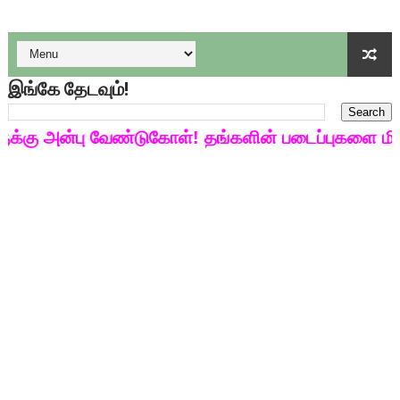
பள்ளி காலை வழிபாட்டுச் செயல்பாடுகள் - டிசம்பர் 17
குழந்தைகள் பாதுகாப்பு அலகில் வேலை வாய்ப்பு ( டிச 18 )
டிசம்பர் - 2024 துறைத் தேர்வுகளுக்கான தேர்வுக்கூட நுழைவுச்சீட்
இங்கே தேடவும்!
தொடக்க நிலை மாணவர்களுக்கு தமிழ் படித்துப் பழக 200 எளிமை
ு அன்பு வேண்டுகோள்! தங்களின் படைப்புகளை மின்னல்
4,5 ஆம் வகுப்பு - ஜனவரி முதல் வாரம் பாடக் குறிப்பு
1,2,3 ஆம் வகுப்பு - ஜனவரி முதல் வாரம் பாடக் குறிப்பு