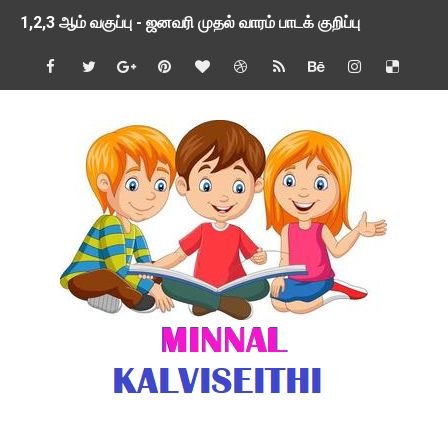
TNSED SCHOOLS APP UPDATED NEW VERSION
4 & 5 ஆம் வகுப்பிற்கான 3 ஆம் பருவ ( 2024 - 2025 ) ஆசிரியர
1,2,3 ஆம் வகுப்பிற்கான 3 ஆம் பருவ ( 2024 - 2025 ) ஆசிரியர
1 முதல் 5 ஆம் வகுப்பு இரண்டாம் பருவத் தொகுத்தறி மதிப்பெண்க
பள்ளிக்கல்வித்துறை - அனைத்து வகை ஆசிரியர் மற்றும் ஆசிரியர்
மணற்கேணி செயலி பயன்பாடு- SMC கூட்டங்கள் - ஒன்றியந்தோறும்
TNPSC - முந்தைய ஆண்டு வினாக்கள் - ஊர்ப் பெயர்களின் மரூஉ
ஓட்டுநர் பணிக்கு விண்ணப்பங்கள் வரவேற்பு ( டிசம்பர் 25 )
இரண்டாம் பருவத்தேர்வு தொகுத்தறி மதிப்பீட்டில் மாணவர்கள் ப
மாவட்ட நலவாழ்வு சங்கத்தில்‌ வேலை வாய்ப்பு ( டிசம்பர் 24 )