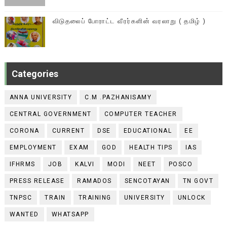
விடுதலைப் போராட்ட வீரர்களின் வரலாறு ( தமிழ் )
Categories
ANNA UNIVERSITY
C.M .PAZHANISAMY
CENTRAL GOVERNMENT
COMPUTER TEACHER
CORONA
CURRENT
DSE
EDUCATIONAL
EE
EMPLOYMENT
EXAM
GOD
HEALTH TIPS
IAS
IFHRMS
JOB
KALVI
MODI
NEET
POSCO
PRESS RELEASE
RAMADOS
SENCOTAYAN
TN GOVT
TNPSC
TRAIN
TRAINING
UNIVERSITY
UNLOCK
WANTED
WHATSAPP