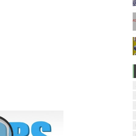
டுகள் - டிசம்பர் 17
ேலை வாய்ப்பு ( டிச 18 )
ுக்கான தேர்வுக்கூட நுழைவுச்சீட்டு வெளியீடு!
மிழ் படித்துப் பழக 200 எளிமையான தமிழ் வாக்கியங்கள்
ரம் பாடக் குறிப்பு