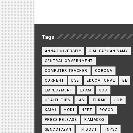
Tags
ANNA UNIVERSITY
C.M .PAZHANISAMY
CENTRAL GOVERNMENT
COMPUTER TEACHER
CORONA
CURRENT
DSE
EDUCATIONAL
EE
EMPLOYMENT
EXAM
GOD
HEALTH TIPS
IAS
IFHRMS
JOB
KALVI
MODI
NEET
POSCO
PRESS RELEASE
RAMADOS
SENCOTAYAN
TN GOVT
TNPSC