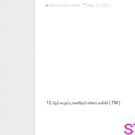
Minnal Kalvi Seithi
May 12, 2022
பள்ளி காலை வழிபாட்டுச் செயல்பா
குழந்தைகள் பாதுகாப்பு அலகில் வ
டிசம்பர் - 2024 துறைத் தேர்வுகள
தொடக்க நிலை மாணவர்களுக்கு த
4,5 ஆம் வகுப்பு - ஜனவரி முதல் வா
12 ஆம் வகுப்பு கணிதம் வினா வங்கி ( TM )