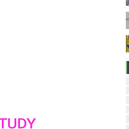
டுகள் - டிசம்பர் 17
ேலை வாய்ப்பு ( டிச 18 )
ுக்கான தேர்வுக்கூட நுழைவுச்சீட்டு வெளியீடு!
மிழ் படித்துப் பழக 200 எளிமையான தமிழ் வாக்கியங்கள்
ரம் பாடக் குறிப்பு