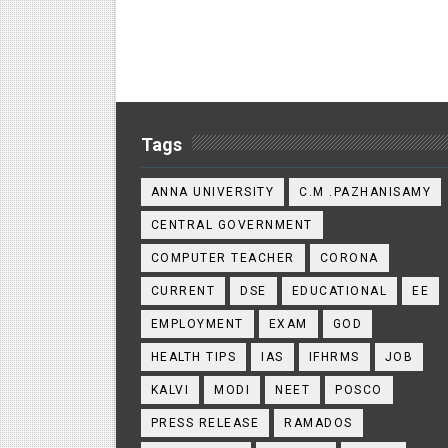
Tags
ANNA UNIVERSITY
C.M .PAZHANISAMY
CENTRAL GOVERNMENT
COMPUTER TEACHER
CORONA
CURRENT
DSE
EDUCATIONAL
EE
EMPLOYMENT
EXAM
GOD
HEALTH TIPS
IAS
IFHRMS
JOB
KALVI
MODI
NEET
POSCO
PRESS RELEASE
RAMADOS