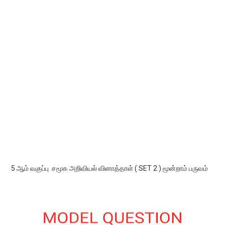
5 ஆம் வகுப்பு சமூக அறிவியல் வினாத்தாள் ( SET 2 ) மூன்றாம் பருவம்