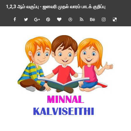
1,2,3 ஆம் வகுப்பு - ஜனவரி முதல் வாரம் பாடக் குறிப்பு
TNSED SCHOOLS APP UPDATED NEW VERSION
4 & 5 ஆம் வகுப்பிற்கான 3 ஆம் பருவ ( 2024 - 2025 ) ஆசிரியர
1,2,3 ஆம் வகுப்பிற்கான 3 ஆம் பருவ ( 2024 - 2025 ) ஆசிரியர
1 முதல் 5 ஆம் வகுப்பு இரண்டாம் பருவத் தொகுத்தறி மதிப்பெண்க
பள்ளிக்கல்வித்துறை - அனைத்து வகை ஆசிரியர் மற்றும் ஆசிரியர்
மணற்கேணி செயலி பயன்பாடு- SMC கூட்டங்கள் - ஒன்றியந்தோறும்
TNPSC - முந்தைய ஆண்டு வினாக்கள் - ஊர்ப் பெயர்களின் மரூஉ
ஓட்டுநர் பணிக்கு விண்ணப்பங்கள் வரவேற்பு ( டிசம்பர் 25 )
இரண்டாம் பருவத்தேர்வு தொகுத்தறி மதிப்பீட்டில் மாணவர்கள் ப