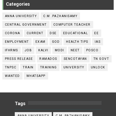
Categories
ANNA UNIVERSITY
C.M .PAZHANISAMY
CENTRAL GOVERNMENT
COMPUTER TEACHER
CORONA
CURRENT
DSE
EDUCATIONAL
EE
EMPLOYMENT
EXAM
GOD
HEALTH TIPS
IAS
IFHRMS
JOB
KALVI
MODI
NEET
POSCO
PRESS RELEASE
RAMADOS
SENCOTAYAN
TN GOVT
TNPSC
TRAIN
TRAINING
UNIVERSITY
UNLOCK
WANTED
WHATSAPP
Tags
ANNA UNIVERSITY
C.M .PAZHANISAMY