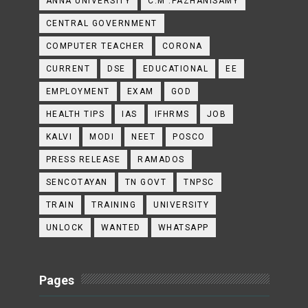
ANNA UNIVERSITY
C.M .PAZHANISAMY
CENTRAL GOVERNMENT
COMPUTER TEACHER
CORONA
CURRENT
DSE
EDUCATIONAL
EE
EMPLOYMENT
EXAM
GOD
HEALTH TIPS
IAS
IFHRMS
JOB
KALVI
MODI
NEET
POSCO
PRESS RELEASE
RAMADOS
SENCOTAYAN
TN GOVT
TNPSC
TRAIN
TRAINING
UNIVERSITY
UNLOCK
WANTED
WHATSAPP
Pages