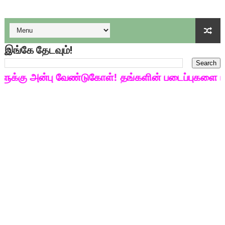
பள்ளி காலை வழிபாட்டுச் செயல்பாடுகள் - டிசம்பர் 17
குழந்தைகள் பாதுகாப்பு அலகில் வேலை வாய்ப்பு ( டிச 18 )
டிசம்பர் - 2024 துறைத் தேர்வுகளுக்கான தேர்வுக்கூட நுழைவுச்சீட்
இங்கே தேடவும்!
தொடக்க நிலை மாணவர்களுக்கு தமிழ் படித்துப் பழக 200 எளிமை
கு அன்பு வேண்டுகோள்! தங்களின் படைப்புகளை மின்ன
4,5 ஆம் வகுப்பு - ஜனவரி முதல் வாரம் பாடக் குறிப்பு
1,2,3 ஆம் வகுப்பு - ஜனவரி முதல் வாரம் பாடக் குறிப்பு