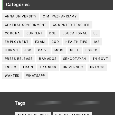
Categories
ANNA UNIVERSITY
C.M .PAZHANISAMY
CENTRAL GOVERNMENT
COMPUTER TEACHER
CORONA
CURRENT
DSE
EDUCATIONAL
EE
EMPLOYMENT
EXAM
GOD
HEALTH TIPS
IAS
IFHRMS
JOB
KALVI
MODI
NEET
POSCO
PRESS RELEASE
RAMADOS
SENCOTAYAN
TN GOVT
TNPSC
TRAIN
TRAINING
UNIVERSITY
UNLOCK
WANTED
WHATSAPP
Tags