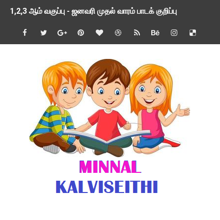
TNSED SCHOOLS APP UPDATED NEW VERSION
4 & 5 ஆம் வகுப்பிற்கான 3 ஆம் பருவ ( 2024 - 2025 ) ஆசிரியர
1,2,3 ஆம் வகுப்பிற்கான 3 ஆம் பருவ ( 2024 - 2025 ) ஆசிரியர
1 முதல் 5 ஆம் வகுப்பு இரண்டாம் பருவத் தொகுத்தறி மதிப்பெண்க
பள்ளிக்கல்வித்துறை - அனைத்து வகை ஆசிரியர் மற்றும் ஆசிரியர்
மணற்கேணி செயலி பயன்பாடு- SMC கூட்டங்கள் - ஒன்றியந்தோறும்
TNPSC - முந்தைய ஆண்டு வினாக்கள் - ஊர்ப் பெயர்களின் மரூஉ
ஓட்டுநர் பணிக்கு விண்ணப்பங்கள் வரவேற்பு ( டிசம்பர் 25 )
இரண்டாம் பருவத்தேர்வு தொகுத்தறி மதிப்பீட்டில் மாணவர்கள் ப
மாவட்ட நலவாழ்வு சங்கத்தில்‌ வேலை வாய்ப்பு ( டிசம்பர் 24 )