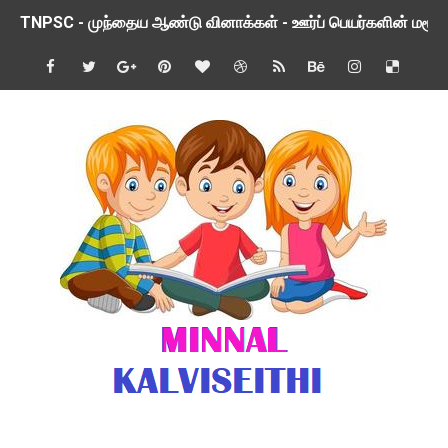
TNPSC - முந்தைய ஆண்டு வினாக்கள் - ஊர்ப் பெயர்களின் மரூஉ
ஓட்டுநர் பணிக்கு விண்ணப்பங்கள் வரவேற்பு ( டிசம்பர் 25 )
இரண்டாம் பருவத்தேர்வு தொகுத்தறி மதிப்பீட்டில் மாணவர்கள் ப
மாவட்ட நலவாழ்வு சங்கத்தில்‌ வேலை வாய்ப்பு ( டிசம்பர் 24 )
பள்ளி காலை வழிபாட்டுச் செயல்பாடுகள் - டிசம்பர் 23
குழந்தைகள் பாதுகாப்பு அலகில் வேலை வாய்ப்பு ( டிச - 31)
Income Tax Calculation Software for AY 2025-26 ( FY 202
பள்ளி காலை வழிபாட்டுச் செயல்பாடுகள் டிசம்பர் 21
பள்ளி காலை வழிபாட்டுச் செயல்பாடுகள் டிசம்பர் 20
KALANJIYAM APP UPDATED