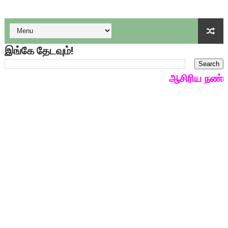
4 & 5 ஆம் வகுப்பிற்கான 3 ஆம் பருவ ( 2024 - 2025 ) ஆசிரியர
1,2,3 ஆம் வகுப்பிற்கான 3 ஆம் பருவ ( 2024 - 2025 ) ஆசிரியர
இங்கே தேடவும்!
1 முதல் 5 ஆம் வகுப்பு இரண்டாம் பருவத் தொகுத்தறி மதிப்பெண்க
ஆசிரிய நண்பர்கள
பள்ளிக்கல்வித்துறை - அனைத்து வகை ஆசிரியர் மற்றும் ஆசிரியர்
மணற்கேணி செயலி பயன்பாடு- SMC கூட்டங்கள் - ஒன்றியந்தோறும்