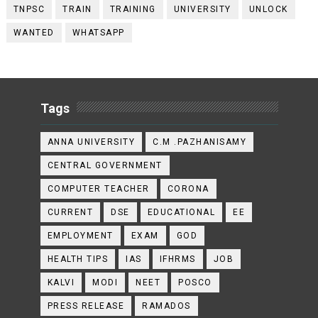
TNPSC
TRAIN
TRAINING
UNIVERSITY
UNLOCK
WANTED
WHATSAPP
Tags
ANNA UNIVERSITY
C.M .PAZHANISAMY
CENTRAL GOVERNMENT
COMPUTER TEACHER
CORONA
CURRENT
DSE
EDUCATIONAL
EE
EMPLOYMENT
EXAM
GOD
HEALTH TIPS
IAS
IFHRMS
JOB
KALVI
MODI
NEET
POSCO
PRESS RELEASE
RAMADOS