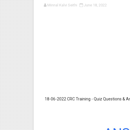
Minnal Kalvi Seithi
June 18, 2022
பள்ளி காலை வழிபாட்டுச் செயல்பா
குழந்தைகள் பாதுகாப்பு அலகில் வ
டிசம்பர் - 2024 துறைத் தேர்வுகள
தொடக்க நிலை மாணவர்களுக்கு த
4,5 ஆம் வகுப்பு - ஜனவரி முதல் வா
18-06-2022 CRC Training - Quiz Questions & 