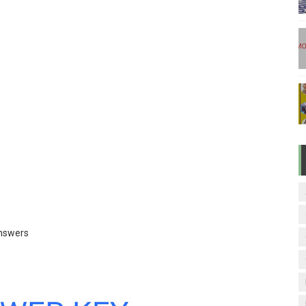
டுகள் - டிசம்பர் 17
ேலை வாய்ப்பு ( டிச 18 )
ுக்கான தேர்வுக்கூட நுழைவுச்சீட்டு வெளியீடு!
மிழ் படித்துப் பழக 200 எளிமையான தமிழ் வாக்கியங்கள்
ரம் பாடக் குறிப்பு
Answers