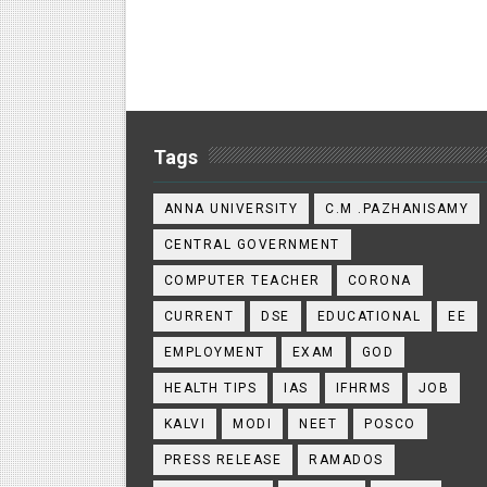
Tags
ANNA UNIVERSITY
C.M .PAZHANISAMY
CENTRAL GOVERNMENT
COMPUTER TEACHER
CORONA
CURRENT
DSE
EDUCATIONAL
EE
EMPLOYMENT
EXAM
GOD
HEALTH TIPS
IAS
IFHRMS
JOB
KALVI
MODI
NEET
POSCO
PRESS RELEASE
RAMADOS