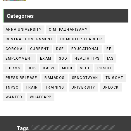
Categories
ANNA UNIVERSITY
C.M .PAZHANISAMY
CENTRAL GOVERNMENT
COMPUTER TEACHER
CORONA
CURRENT
DSE
EDUCATIONAL
EE
EMPLOYMENT
EXAM
GOD
HEALTH TIPS
IAS
IFHRMS
JOB
KALVI
MODI
NEET
POSCO
PRESS RELEASE
RAMADOS
SENCOTAYAN
TN GOVT
TNPSC
TRAIN
TRAINING
UNIVERSITY
UNLOCK
WANTED
WHATSAPP
Tags