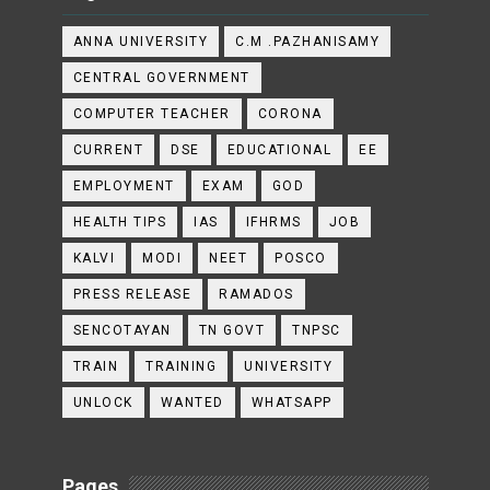
ANNA UNIVERSITY
C.M .PAZHANISAMY
CENTRAL GOVERNMENT
COMPUTER TEACHER
CORONA
CURRENT
DSE
EDUCATIONAL
EE
EMPLOYMENT
EXAM
GOD
HEALTH TIPS
IAS
IFHRMS
JOB
KALVI
MODI
NEET
POSCO
PRESS RELEASE
RAMADOS
SENCOTAYAN
TN GOVT
TNPSC
TRAIN
TRAINING
UNIVERSITY
UNLOCK
WANTED
WHATSAPP
Pages