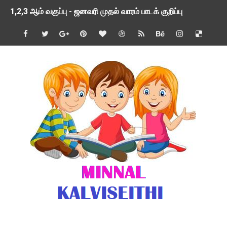
1,2,3 ஆம் வகுப்பு - ஜனவரி முதல் வாரம் பாடக் குறிப்பு
TNSED SCHOOLS APP UPDATED NEW VERSION
4 & 5 ஆம் வகுப்பிற்கான 3 ஆம் பருவ ( 2024 - 2025 ) ஆசிரியர
1,2,3 ஆம் வகுப்பிற்கான 3 ஆம் பருவ ( 2024 - 2025 ) ஆசிரியர
1 முதல் 5 ஆம் வகுப்பு இரண்டாம் பருவத் தொகுத்தறி மதிப்பெண்க
பள்ளிக்கல்வித்துறை - அனைத்து வகை ஆசிரியர் மற்றும் ஆசிரியர்
மணற்கேணி செயலி பயன்பாடு- SMC கூட்டங்கள் - ஒன்றியந்தோறும்
TNPSC - முந்தைய ஆண்டு வினாக்கள் - ஊர்ப் பெயர்களின் மரூஉ
ஓட்டுநர் பணிக்கு விண்ணப்பங்கள் வரவேற்பு ( டிசம்பர் 25 )
இரண்டாம் பருவத்தேர்வு தொகுத்தறி மதிப்பீட்டில் மாணவர்கள் ப