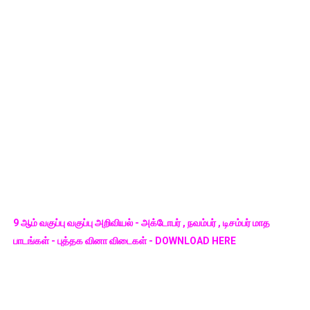
9 ஆம் வகுப்பு வகுப்பு அறிவியல் - அக்டோபர் , நவம்பர் , டிசம்பர் மாத
பாடங்கள் - புத்தக வினா விடைகள் - DOWNLOAD HERE