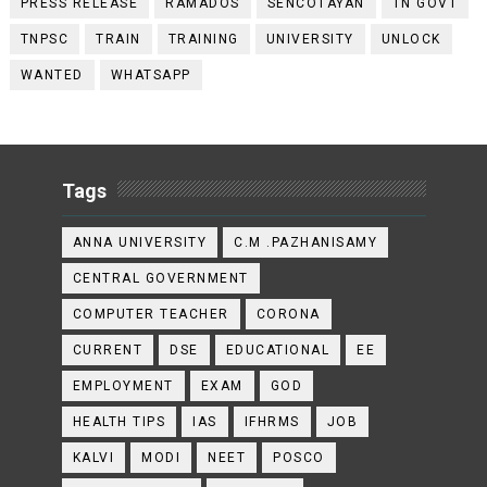
PRESS RELEASE
RAMADOS
SENCOTAYAN
TN GOVT
TNPSC
TRAIN
TRAINING
UNIVERSITY
UNLOCK
WANTED
WHATSAPP
Tags
ANNA UNIVERSITY
C.M .PAZHANISAMY
CENTRAL GOVERNMENT
COMPUTER TEACHER
CORONA
CURRENT
DSE
EDUCATIONAL
EE
EMPLOYMENT
EXAM
GOD
HEALTH TIPS
IAS
IFHRMS
JOB
KALVI
MODI
NEET
POSCO