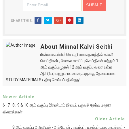
SHARE THIS:
About Minnal Kalvi Seithi
மின்னல் கல்விச்செய்தி வலைதளத்தில் கல்வி
செய்திகள் , வேலை வாய்ப்பு செய்திகள் மற்றும் 1
ஆம் வகுப்பு முதல் 12 ஆம் வகுப்பு வரை உள்ள
ஆசிரியர் மற்றும் மாணவர்களுக்கு தேவையான
STUDY MATERIALS பதிவு செய்யப்படுகிறது!
Newer Article
6 , 7 , 8 , 9 & 10 ஆம் வகுப்பு இரண்டாம் இடைப் பருவத் தேர்வு மாதிரி
வினாத்தாள்
Older Article
8 ஆம் வகுப்பு அறிவியல் - அக்டோபர் , நவம்பர் , டிசம்பர் மாத பாடங்கள் -