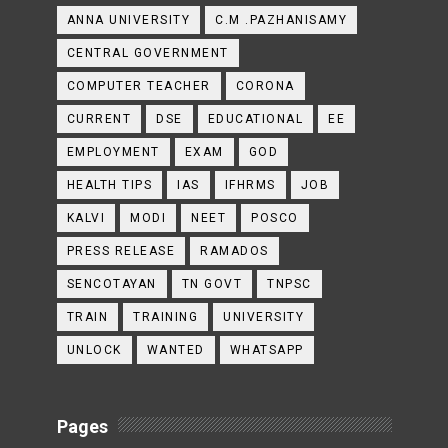
ANNA UNIVERSITY
C.M .PAZHANISAMY
CENTRAL GOVERNMENT
COMPUTER TEACHER
CORONA
CURRENT
DSE
EDUCATIONAL
EE
EMPLOYMENT
EXAM
GOD
HEALTH TIPS
IAS
IFHRMS
JOB
KALVI
MODI
NEET
POSCO
PRESS RELEASE
RAMADOS
SENCOTAYAN
TN GOVT
TNPSC
TRAIN
TRAINING
UNIVERSITY
UNLOCK
WANTED
WHATSAPP
Pages