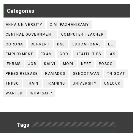
Categories
ANNA UNIVERSITY
C.M .PAZHANISAMY
CENTRAL GOVERNMENT
COMPUTER TEACHER
CORONA
CURRENT
DSE
EDUCATIONAL
EE
EMPLOYMENT
EXAM
GOD
HEALTH TIPS
IAS
IFHRMS
JOB
KALVI
MODI
NEET
POSCO
PRESS RELEASE
RAMADOS
SENCOTAYAN
TN GOVT
TNPSC
TRAIN
TRAINING
UNIVERSITY
UNLOCK
WANTED
WHATSAPP
Tags