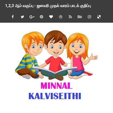
1,2,3 ஆம் வகுப்பு - ஜனவரி முதல் வாரம் பாடக் குறிப்பு
TNSED SCHOOLS APP UPDATED NEW VERSION
4 & 5 ஆம் வகுப்பிற்கான 3 ஆம் பருவ ( 2024 - 2025 ) ஆசிரியர
1,2,3 ஆம் வகுப்பிற்கான 3 ஆம் பருவ ( 2024 - 2025 ) ஆசிரியர
1 முதல் 5 ஆம் வகுப்பு இரண்டாம் பருவத் தொகுத்தறி மதிப்பெண்க
பள்ளிக்கல்வித்துறை - அனைத்து வகை ஆசிரியர் மற்றும் ஆசிரியர்
மணற்கேணி செயலி பயன்பாடு- SMC கூட்டங்கள் - ஒன்றியந்தோறும்
TNPSC - முந்தைய ஆண்டு வினாக்கள் - ஊர்ப் பெயர்களின் மரூஉ
ஓட்டுநர் பணிக்கு விண்ணப்பங்கள் வரவேற்பு ( டிசம்பர் 25 )
இரண்டாம் பருவத்தேர்வு தொகுத்தறி மதிப்பீட்டில் மாணவர்கள் ப