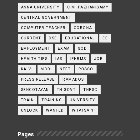
ANNA UNIVERSITY
C.M .PAZHANISAMY
CENTRAL GOVERNMENT
COMPUTER TEACHER
CORONA
CURRENT
DSE
EDUCATIONAL
EE
EMPLOYMENT
EXAM
GOD
HEALTH TIPS
IAS
IFHRMS
JOB
KALVI
MODI
NEET
POSCO
PRESS RELEASE
RAMADOS
SENCOTAYAN
TN GOVT
TNPSC
TRAIN
TRAINING
UNIVERSITY
UNLOCK
WANTED
WHATSAPP
Pages