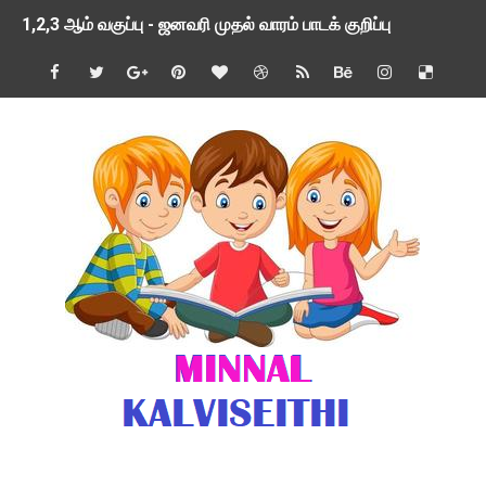
1,2,3 ஆம் வகுப்பு - ஜனவரி முதல் வாரம் பாடக் குறிப்பு
TNSED SCHOOLS APP UPDATED NEW VERSION
4 & 5 ஆம் வகுப்பிற்கான 3 ஆம் பருவ ( 2024 - 2025 ) ஆசிரியர
1,2,3 ஆம் வகுப்பிற்கான 3 ஆம் பருவ ( 2024 - 2025 ) ஆசிரியர
1 முதல் 5 ஆம் வகுப்பு இரண்டாம் பருவத் தொகுத்தறி மதிப்பெண்க
பள்ளிக்கல்வித்துறை - அனைத்து வகை ஆசிரியர் மற்றும் ஆசிரியர்
மணற்கேணி செயலி பயன்பாடு- SMC கூட்டங்கள் - ஒன்றியந்தோறும்
TNPSC - முந்தைய ஆண்டு வினாக்கள் - ஊர்ப் பெயர்களின் மரூஉ
ஓட்டுநர் பணிக்கு விண்ணப்பங்கள் வரவேற்பு ( டிசம்பர் 25 )
இரண்டாம் பருவத்தேர்வு தொகுத்தறி மதிப்பீட்டில் மாணவர்கள் ப