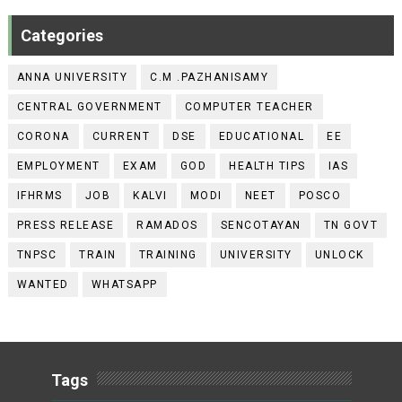
Categories
ANNA UNIVERSITY
C.M .PAZHANISAMY
CENTRAL GOVERNMENT
COMPUTER TEACHER
CORONA
CURRENT
DSE
EDUCATIONAL
EE
EMPLOYMENT
EXAM
GOD
HEALTH TIPS
IAS
IFHRMS
JOB
KALVI
MODI
NEET
POSCO
PRESS RELEASE
RAMADOS
SENCOTAYAN
TN GOVT
TNPSC
TRAIN
TRAINING
UNIVERSITY
UNLOCK
WANTED
WHATSAPP
Tags