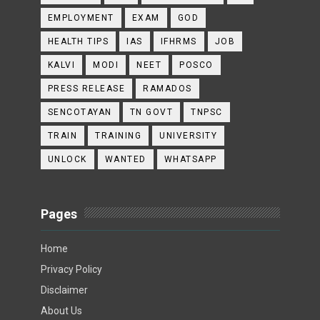
EMPLOYMENT
EXAM
GOD
HEALTH TIPS
IAS
IFHRMS
JOB
KALVI
MODI
NEET
POSCO
PRESS RELEASE
RAMADOS
SENCOTAYAN
TN GOVT
TNPSC
TRAIN
TRAINING
UNIVERSITY
UNLOCK
WANTED
WHATSAPP
Pages
Home
Privacy Policy
Disclaimer
About Us