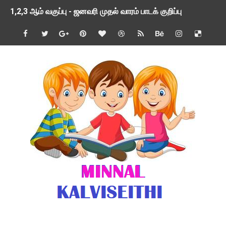
1,2,3 ஆம் வகுப்பு - ஜனவரி முதல் வாரம் பாடக் குறிப்பு
TNSED SCHOOLS APP UPDATED NEW VERSION
4 & 5 ஆம் வகுப்பிற்கான 3 ஆம் பருவ ( 2024 - 2025 ) ஆசிரியர
1,2,3 ஆம் வகுப்பிற்கான 3 ஆம் பருவ ( 2024 - 2025 ) ஆசிரியர
1 முதல் 5 ஆம் வகுப்பு இரண்டாம் பருவத் தொகுத்தறி மதிப்பெண்க
பள்ளிக்கல்வித்துறை - அனைத்து வகை ஆசிரியர் மற்றும் ஆசிரியர்
மணற்கேணி செயலி பயன்பாடு- SMC கூட்டங்கள் - ஒன்றியந்தோறும்
TNPSC - முந்தைய ஆண்டு வினாக்கள் - ஊர்ப் பெயர்களின் மரூஉ
ஓட்டுநர் பணிக்கு விண்ணப்பங்கள் வரவேற்பு ( டிசம்பர் 25 )
இரண்டாம் பருவத்தேர்வு தொகுத்தறி மதிப்பீட்டில் மாணவர்கள் ப