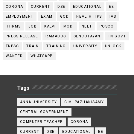
CORONA
CURRENT
DSE
EDUCATIONAL
EE
EMPLOYMENT
EXAM
GOD
HEALTH TIPS
IAS
IFHRMS
JOB
KALVI
MODI
NEET
POSCO
PRESS RELEASE
RAMADOS
SENCOTAYAN
TN GOVT
TNPSC
TRAIN
TRAINING
UNIVERSITY
UNLOCK
WANTED
WHATSAPP
Tags
ANNA UNIVERSITY
C.M .PAZHANISAMY
CENTRAL GOVERNMENT
COMPUTER TEACHER
CORONA
CURRENT
DSE
EDUCATIONAL
EE